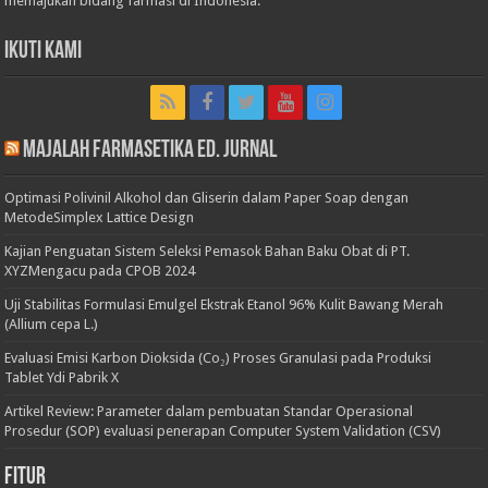
memajukan bidang farmasi di Indonesia.
Ikuti Kami
Majalah Farmasetika Ed. Jurnal
Optimasi Polivinil Alkohol dan Gliserin dalam Paper Soap dengan
MetodeSimplex Lattice Design
Kajian Penguatan Sistem Seleksi Pemasok Bahan Baku Obat di PT.
XYZMengacu pada CPOB 2024
Uji Stabilitas Formulasi Emulgel Ekstrak Etanol 96% Kulit Bawang Merah
(Allium cepa L.)
Evaluasi Emisi Karbon Dioksida (Co₂) Proses Granulasi pada Produksi
Tablet Ydi Pabrik X
Artikel Review: Parameter dalam pembuatan Standar Operasional
Prosedur (SOP) evaluasi penerapan Computer System Validation (CSV)
Fitur