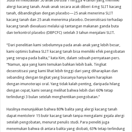
Studi ini melibatkan 50 anak berusia 1 hingga 4 tahun yang memiliki
alergi kacang tanah. Anak-anak secara acak diberi 4 mg SLIT kacang
tanah, dibandingkan dengan plasebo—25 anak menerima SLIT
kacang tanah dan 25 anak menerima plasebo. Desensitisasi terhadap
kacang tanah dievaluasi melalui uji tantangan makanan ganda buta
dan terkontrol plasebo (DBPCFC) setelah 3 tahun menjalani SLIT.
“Dari penelitian kami sebelumnya pada anak-anak yang lebih besar,
kami optimis bahwa SLIT kacang tanah bisa memiliki efek pengobatan
yang serupa pada balita,” kata Kim, dalam sebuah pernyataan pers.
“Namun, apa yang kami temukan bahkan lebih baik. Tingkat
desensitisasi yang kami lihat lebih tinggi dari yang diharapkan dan
sebanding dengan tingkat yang biasanya hanya kami harapkan
dengan imunoterapi oral. Yang tidak kalah penting, daripada hilang
dengan cepat, kami senang melihat bahwa lebih dari 60% tetap
terlindungi 3 bulan setelah menghentikan pengobatan.”
Hasilnya menunjukkan bahwa 80% balita yang alergi kacang tanah
dapat mentolerir 15 butir kacang tanah tanpa mengalami gejala alergi
setelah pengobatan, menurut penulis studi. Para peneliti juga
menemukan bahwa di antara balita yang diobati, 63% tetap terlindung