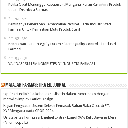
Ketika Obat Menunggu Keputusan: Mengenal Peran Karantina Produk
dalam Distribusi Farmasi
2 minggu ago
Pentingnya Penerapan Pemantauan Partikel Pada Industri Steril
Farmasi Untuk Pemastian Mutu Produk Steril
2 minggu ago
Penerapan Data Integrity Dalam Sistem Quality Control Di Industri
Farmasi
2 minggu ago
VALIDASI SISTEM KOMPUTER DI INDUSTRI FARMASI
Majalah Farmasetika Ed. Jurnal
Optimasi Polivinil Alkohol dan Gliserin dalam Paper Soap dengan
MetodeSimplex Lattice Design
Kajian Penguatan Sistem Seleksi Pemasok Bahan Baku Obat di PT.
XYZMengacu pada CPOB 2024
Uji Stabilitas Formulasi Emulgel Ekstrak Etanol 96% Kulit Bawang Merah
(Allium cepa L.)