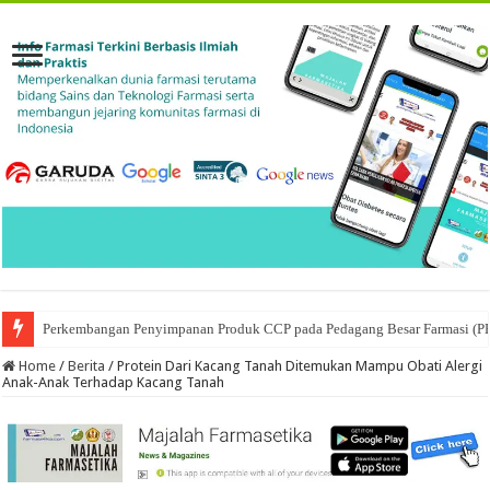
Perkembangan Penyimpanan Produk CCP pada Pedagang Besar Farmasi (P
Ketika Obat Menunggu Keputusan: Mengenal Peran Karantina Produk dalam
Home
/
Berita
/
Protein Dari Kacang Tanah Ditemukan Mampu Obati Alergi
Anak-Anak Terhadap Kacang Tanah