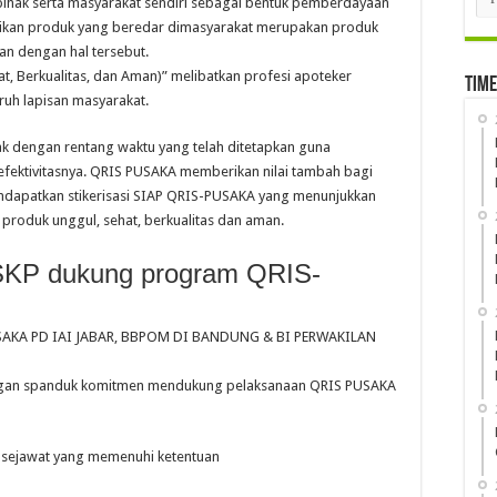
h pihak serta masyarakat sendiri sebagai bentuk pemberdayaan
tikan produk yang beredar dimasyarakat merupakan produk
an dengan hal tersebut.
, Berkualitas, dan Aman)” melibatkan profesi apoteker
Time
ruh lapisan masyarakat.
ak dengan rentang waktu yang telah ditetapkan guna
efektivitasnya. QRIS PUSAKA memberikan nilai tambah bagi
ndapatkan stikerisasi SIAP QRIS-PUSAKA yang menunjukkan
produk unggul, sehat, berkualitas dan aman.
SKP dukung program QRIS-
SAKA PD IAI JABAR, BBPOM DI BANDUNG & BI PERWAKILAN
ngan spanduk komitmen mendukung pelaksanaan QRIS PUSAKA
tuk sejawat yang memenuhi ketentuan