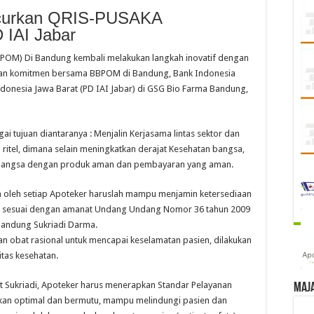
curkan QRIS-PUSAKA
 IAI Jabar
POM) Di Bandung kembali melakukan langkah inovatif dengan
an komitmen bersama BBPOM di Bandung, Bank Indonesia
ndonesia Jawa Barat (PD IAI Jabar) di GSG Bio Farma Bandung,
i tujuan diantaranya : Menjalin Kerjasama lintas sektor dan
itel, dimana selain meningkatkan derajat Kesehatan bangsa,
 bangsa dengan produk aman dan pembayaran yang aman.
 oleh setiap Apoteker haruslah mampu menjamin ketersediaan
an sesuai dengan amanat Undang Undang Nomor 36 tahun 2009
Bandung Sukriadi Darma.
n obat rasional untuk mencapai keselamatan pasien, dilakukan
itas kesehatan.
ut Sukriadi, Apoteker harus menerapkan Standar Pelayanan
Maj
ikan optimal dan bermutu, mampu melindungi pasien dan