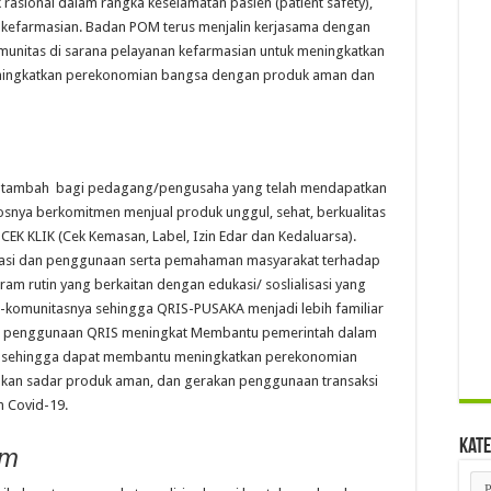
rasional dalam rangka keselamatan pasien (patient safety),
 kefarmasian. Badan POM terus menjalin kerjasama dengan
munitas di sarana pelayanan kefarmasian untuk meningkatkan
meningkatkan perekonomian bangsa dengan produk aman dan
lai tambah bagi pedagang/pengusaha yang telah mendapatkan
osnya berkomitmen menjual produk unggul, sehat, berkualitas
EK KLIK (Cek Kemasan, Label, Izin Edar dan Kedaluarsa).
asi dan penggunaan serta pemahaman masyarakat terhadap
ram rutin yang berkaitan dengan edukasi/ soslialisasi yang
-komunitasnya sehingga QRIS-PUSAKA menjadi lebih familiar
ut penggunaan QRIS meningkat Membantu pemerintah dalam
rah sehingga dapat membantu meningkatkan perekonomian
kan sadar produk aman, dan gerakan penggunaan transaksi
 Covid-19.
Kate
am
Kat