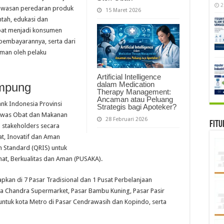
2
ngawasan peredaran produk
15 Maret 2026
ntah, edukasi dan
pat menjadi konsumen
pembayarannya, serta dari
man oleh pelaku
Artificial Intelligence
dalam Medication
ampung
Therapy Management:
Ancaman atau Peluang
ank Indonesia Provinsi
Strategis bagi Apoteker?
awas Obat dan Makanan
28 Februari 2026
Fitu
stakeholders secara
t, Inovatif dan Aman
n Standard (QRIS) untuk
at, Berkualitas dan Aman (PUSAKA).
kan di 7 Pasar Tradisional dan 1 Pusat Perbelanjaan
ya Chandra Supermarket, Pasar Bambu Kuning, Pasar Pasir
untuk kota Metro di Pasar Cendrawasih dan Kopindo, serta