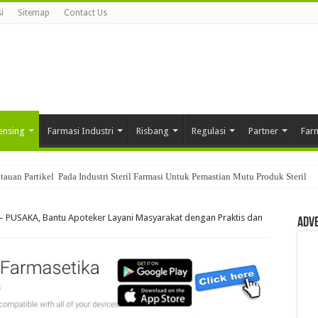
i
Sitemap
Contact Us
ensing
Farmasi Industri
Risbang
Regulasi
Partner
Far
am Sistem Quality Control Di Industri Farmasi
 PUSAKA, Bantu Apoteker Layani Masyarakat dengan Praktis dan
Adv