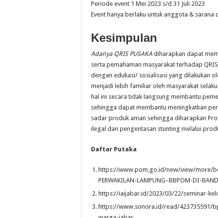
Periode event 1 Mei 2023 s/d 31 Juli 2023
Event hanya berlaku untuk anggota & sarana d
Kesimpulan
Adanya QRIS PUSAKA
diharapkan dapat mem
serta pemahaman masyarakat terhadap QRIS m
dengan edukasi/ sosialisasi yang dilakukan
menjadi lebih familiar oleh masyarakat sel
hal ini secara tidak langsung membantu pemer
sehingga dapat membantu meningkatkan per
sadar produk aman sehingga diharapkan Pro
ilegal dan pengentasan stunting melalui produ
Daftar Putaka
https://www.pom.go.id/new/view/more/
PERWAKILAN-LAMPUNG–BBPOM-DI-BAND
https://iaijabar.id/2023/03/22/seminar-k
https://www.sonora.id/read/423735591/bp
warga-jabar