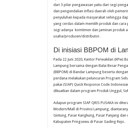
dari 3 pilar pengawasan yaitu dari segi pe
dan pengendalian inflasi daerah oleh pemeri
penyuluhan kepada masyarakat sehingga da
yang cerdas dalam memilih produk dan cara 
segi adanya komitmen dan jaminan produk a
usaha/produsen/distributor.
Di inisiasi BBPOM di L
Pada 22 Juni 2020, Kantor Perwakilan (KPw) B
Lampung bersama dengan Balai Besar Peng
(BBPOM) di Bandar Lampung beserta dengan 
perdana melakukan peluncuran Program Seha
pakai (SIAP) Quick Response Code Indonesia
dikuatkan dalam program Produk Unggul, Seh
Adapun program SIAP QRIS PUSAKA ini diterap
Modern/Mall di Provinsi Lampung, diantaran
Gintung, Pasar Kangkung, Pasar Panjang dan 
Kabupaten Pringsewu di Pasar Gading Rejo.