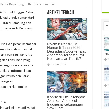
,
Berita
,
Dispensing
Leave a comment
Artikel Terkait
 (Produk Unggul, Sehat,
dukasi produk aman dari
BPOM) di Lampung dan
Te
donesia serta Pengurus
Polemik PerBPOM
alisasikan pesan keamanan
Nomor 5 Tahun 2026:
ana ritel dalam menjual
Degradasi Apoteker atau
20
Ancaman Tersembunyi
 serta penggunaan QRIS
Keselamatan Publik?
2
ng dan konsumen yang
12 Mei 2026
ipajang di sarana-sarana
nikasi, Informasi dan
gan resiko penularan
ng program
2
katan perekonomian
Konflik di Timur Tengah:
Akankah Apotek di
n SIAP
Indonesia Kekurangan
Stok Obat?
 inovasi ini menjadi wujud