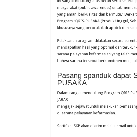
ini sangat didukung atas peran serta seluru
masyarakat (public awareness) untuk memas
yang aman, berkualitas dan bermutu,” Berkait
Program “QRIS-PUSAKA (Produk Unggul, Sehat
khususnya yang berpraktik di apotek dan selu
Pelaksanan program dilakukan secara serent
mendapatkan hasil yang optimal dan terukur 
sarana pelayanan kefarmasian yang telah me
bahwa sarana tersebut berkomitmen menjual 
Pasang spanduk dapat 
PUSAKA
Dalam rangka mendukung Program QRIS PU
JABAR
mengajak sejawat untuk melakukan pemasa
di sarana pelayanan kefarmasian.
Sertifikat SKP akan dikirim melalui email un