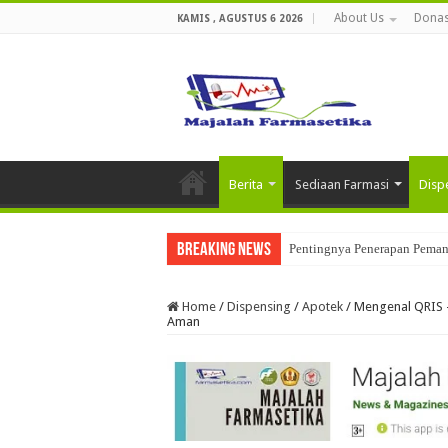
About Us
Donas
KAMIS , AGUSTUS 6 2026
Berita
Sediaan Farmasi
Disp
Breaking News
Penerapan Data Integrity Dal
Home
/
Dispensing
/
Apotek
/
Mengenal QRIS –
Aman