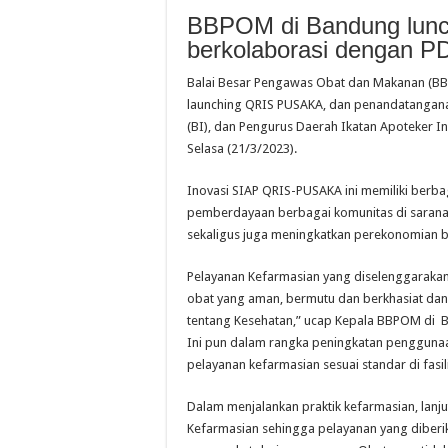
BBPOM di Bandung lun
berkolaborasi dengan PD
Balai Besar Pengawas Obat dan Makanan (BB
launching QRIS PUSAKA, dan penandatangan
(BI), dan Pengurus Daerah Ikatan Apoteker I
Selasa (21/3/2023).
Inovasi SIAP QRIS-PUSAKA ini memiliki berbaga
pemberdayaan berbagai komunitas di sarana r
sekaligus juga meningkatkan perekonomian
Pelayanan Kefarmasian yang diselenggarakan
obat yang aman, bermutu dan berkhasiat d
tentang Kesehatan,” ucap Kepala BBPOM di 
Ini pun dalam rangka peningkatan penggunaa
pelayanan kefarmasian sesuai standar di fasil
Dalam menjalankan praktik kefarmasian, lanj
Kefarmasian sehingga pelayanan yang diber