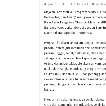
jamil mustofa
23 Mei 2023
Apotek
Majalah Farmasetika – Program “QRIS-PUSAKA
Berkualitas, dan Aman)” merupakan inovasi e
Balai Besar Pengawas Obat dan Makanan (B
Bandung yang berkolaborasi dengan Bank In
Daerah Ikatan Apoteker Indonesia.
Program ini dilakukan dalam rangka mensosi
produk, dan wujud komitmen dari pemilik sar
produk unggul, sehat, berkualitas, dan aman
sebagai alat bayar cashless kepada pedaga
tertera dalam bentuk label/stikerisasi yang d
Ritel dalam rangka mendukung program Komu
Edukasi (KIE) Badan POM RI dan penanggulan
Covid-19 melalui uang tunai serta menduku
penanggulangan inflasi daerah demi pening
bangsa.
Program ini bekerjasama juga sejalan denga
QRIS dari Kementrian Perindustrian. Selain itu