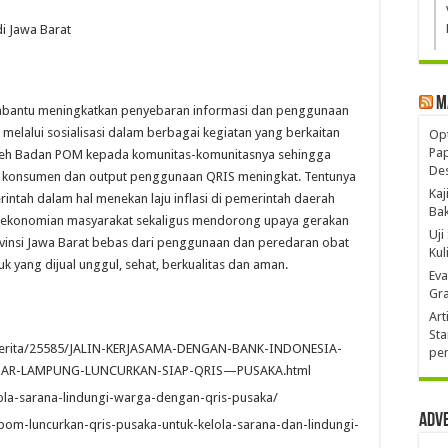
i Jawa Barat
M
bantu meningkatkan penyebaran informasi dan penggunaan
elalui sosialisasi dalam berbagai kegiatan yang berkaitan
Opt
Pa
 oleh Badan POM kepada komunitas-komunitasnya sehingga
De
aku konsumen dan output penggunaan QRIS meningkat. Tentunya
Kaj
intah dalam hal menekan laju inflasi di pemerintah daerah
Ba
ekonomian masyarakat sekaligus mendorong upaya gerakan
Uji
vinsi Jawa Barat bebas dari penggunaan dan peredaran obat
Kul
k yang dijual unggul, sehat, berkualitas dan aman.
Eva
Gra
Art
Sta
berita/25585/JALIN-KERJASAMA-DENGAN-BANK-INDONESIA-
pen
AR-LAMPUNG-LUNCURKAN-SIAP-QRIS—PUSAKA.html
elola-sarana-lindungi-warga-dengan-qris-pusaka/
Adv
om-luncurkan-qris-pusaka-untuk-kelola-sarana-dan-lindungi-