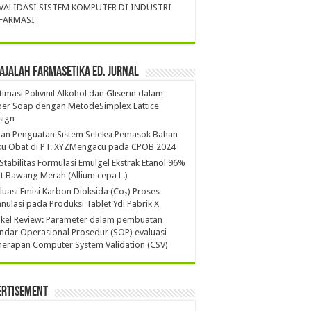
VALIDASI SISTEM KOMPUTER DI INDUSTRI
FARMASI
ajalah Farmasetika Ed. Jurnal
imasi Polivinil Alkohol dan Gliserin dalam
per Soap dengan MetodeSimplex Lattice
sign
ian Penguatan Sistem Seleksi Pemasok Bahan
ku Obat di PT. XYZMengacu pada CPOB 2024
 Stabilitas Formulasi Emulgel Ekstrak Etanol 96%
it Bawang Merah (Allium cepa L.)
luasi Emisi Karbon Dioksida (Co₂) Proses
nulasi pada Produksi Tablet Ydi Pabrik X
ikel Review: Parameter dalam pembuatan
ndar Operasional Prosedur (SOP) evaluasi
erapan Computer System Validation (CSV)
ertisement