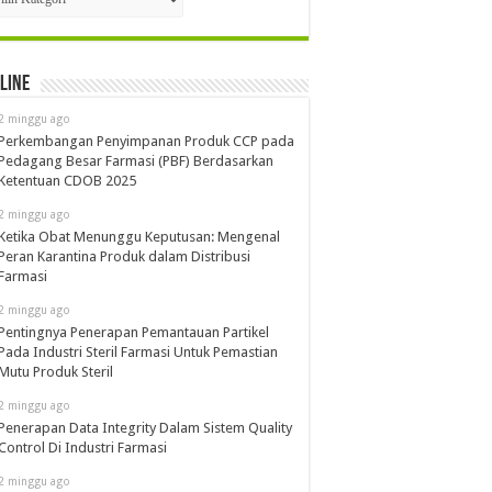
line
2 minggu ago
Perkembangan Penyimpanan Produk CCP pada
Pedagang Besar Farmasi (PBF) Berdasarkan
Ketentuan CDOB 2025
2 minggu ago
Ketika Obat Menunggu Keputusan: Mengenal
Peran Karantina Produk dalam Distribusi
Farmasi
2 minggu ago
Pentingnya Penerapan Pemantauan Partikel
Pada Industri Steril Farmasi Untuk Pemastian
Mutu Produk Steril
2 minggu ago
Penerapan Data Integrity Dalam Sistem Quality
Control Di Industri Farmasi
2 minggu ago