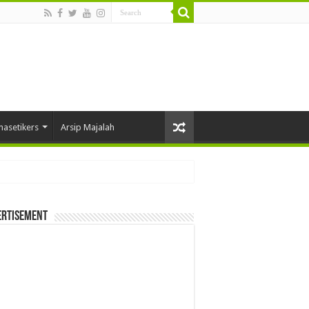
masetikers
Arsip Majalah
ertisement