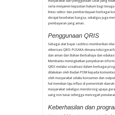
masyarakat dari penggunaan Obat yang tidak 
serta menjamin kepastian hukum bagi tenaga
lintas sektor dan pemberdayaan berbagai ko
derajat kesehatan bangsa, sekaligus juga 
pembayaran yang aman.
Penggunaan QRIS
Sebagai alat bayar cashless memberikan ni
stikerisasi QRIS-PUSAKA dimana toko/gerai/l
dan aman dari Bahan Berbahaya dan edukasi C
Membantu meningkatkan penyebaran inform
QRIS melalui sosialisasi dalam berbagai prog
dilakukan oleh Badan POM kepada komunitas
oleh masyarakat selaku konsumen dan outp
hal menekan laju inflasi di pemerintah dae
masyarakat sekaligus mendorong upaya gera
uang non tunai sehingga mencegah penularan
Keberhasilan dan progr