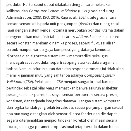
produksi. Hal tersebut dapat dilakukan dengan cara melakukan
kalibrasi dan
Computer System Validation
(CSV) (Food and Drug
Administration, 2003; ISO, 2016; Raja et al., 2024). Integrasi antara
sensor-sensor kritis pada unit pengumpan (
feede
r) dan ruang cetak
(
die
) dengan sistem kendali otomasi merupakan pondasi utama dalam
mengendalikan mutu fisik tablet secara
real-time
. Sensor-sensor ini
secara konstan merekam dinamika proses, seperti fluktuasi aliran
serbuk maupun variasi gaya kompresi, yang datanya kemudian
diproses oleh algoritma sistem untuk memprediksi sekaligus
mencegah cacat produksi seperti capping atau ketidakseragaman
bobot. Namun, seluruh aliran data dan respons otomatis ini tidak akan
memiliki jaminan mutu yang sah tanpa adanya
Computer System
Validation
(CSV). Pelaksanaan CSV menjadi sangat krusial karena
bertindak sebagai pilar yang memastikan bahwa seluruh arsitektur
perangkat lunak pemroses sinyal sensor beroperasi secara presisi,
konsisten, dan terjamin integritas datanya. Dengan sistem komputer
dan logika kendali yang telah tervalidasi, setiap penyimpangan sekecil
apa pun yang ditangkap oleh sensor di area feeder dan die dapat
segera diterjemahkan menjadi tindakan korektif oleh mesin secara
akurat, sehingga parameter operasional tetap berada dalam batas