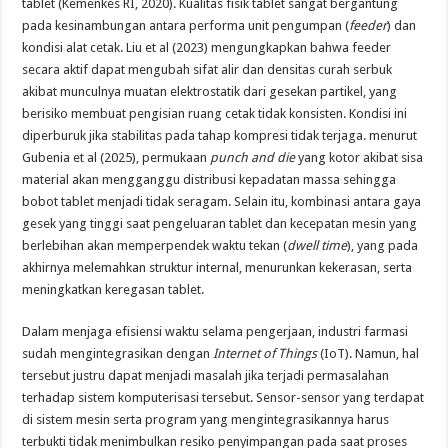
tablet (Kemenkes RI, 2020). Kualitas fisik tablet sangat bergantung
pada kesinambungan antara performa unit pengumpan (
feeder
) dan
kondisi alat cetak. Liu et al (2023) mengungkapkan bahwa feeder
secara aktif dapat mengubah sifat alir dan densitas curah serbuk
akibat munculnya muatan elektrostatik dari gesekan partikel, yang
berisiko membuat pengisian ruang cetak tidak konsisten. Kondisi ini
diperburuk jika stabilitas pada tahap kompresi tidak terjaga. menurut
Gubenia et al (2025), permukaan
punch and die
yang kotor akibat sisa
material akan mengganggu distribusi kepadatan massa sehingga
bobot tablet menjadi tidak seragam. Selain itu, kombinasi antara gaya
gesek yang tinggi saat pengeluaran tablet dan kecepatan mesin yang
berlebihan akan memperpendek waktu tekan (
dwell time
), yang pada
akhirnya melemahkan struktur internal, menurunkan kekerasan, serta
meningkatkan keregasan tablet.
Dalam menjaga efisiensi waktu selama pengerjaan, industri farmasi
sudah mengintegrasikan dengan
Internet of Things
(IoT). Namun, hal
tersebut justru dapat menjadi masalah jika terjadi permasalahan
terhadap sistem komputerisasi tersebut. Sensor-sensor yang terdapat
di sistem mesin serta program yang mengintegrasikannya harus
terbukti tidak menimbulkan resiko penyimpangan pada saat proses