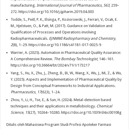
manufacturing.
International Journal of Pharmaceutics
,
563
, 259–
272. https://doi.org/10.1016/j.ijpharm.2019.04.003
Todde, S., Peitl, P. K., Elsinga, P., Koziorowski, J., Ferrari, V., Ocak, E.
M., Hjelstuen, O., & Patt, M. (2017). Guidance on Validation and
Qualification of Processes and Operations involving
Radiopharmaceuticals.
EJNMMI Radiopharmacy and Chemistry
,
2
(8), 1–29. https://doi.org/10.1186/s41181-017-0025-9
Warrier, A. (2025). Automation in Pharmaceutical Quality Assurance:
A Comprehensive Review.
The Bombay Technologist
, 146–161.
https://doi.org/10.36664/bt/2024/v71i1/173217
Yang, S., Hu, X., Zhu, J., Zheng, B., Bi, W., Wang, X., Wu, J., Mi, Z., & Wu,
Y. (2025). Aspects and Implementation of Pharmaceutical Quality by
Design from Conceptual Frameworks to Industrial Applications.
Pharmaceutics
,
17
(623), 1–24.
Zhou, Y., Li, H., Tse, E., & Sun, H. (2024). Metal-detection based
techniques and their applications in metallobiology.
Chemical
Science
,
15
(27), 10264–10280. https://doi.org/10.1039/d4sc00108g
Ditulis oleh Mahasiswa Program Studi Profesi Apoteker Farmasi