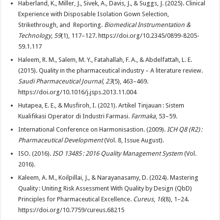
Haberland, K., Miller, J., Sivek, A., Davis, J., & Suggs, J. (2025). Clinical
Experience with Disposable Isolation Gown Selection,
Strikethrough, and Reporting.
Biomedical Instrumentation &
Technology
,
59
(1), 117–127. https://doi.org/10.2345/0899-8205-
59.1.117
Haleem, R. M., Salem, M. Y., Fatahallah, F. A., & Abdelfattah, L. E.
(2015). Quality in the pharmaceutical industry – A literature review.
Saudi Pharmaceutical Journal
,
23
(5), 463–469.
https://doi.org/10.1016/j.jsps.2013.11.004
Hutapea, E. E., & Musfiroh, I. (2021). Artikel Tinjauan : Sistem
Kualifikasi Operator di Industri Farmasi.
Farmaka
, 53–59.
International Conference on Harmonisastion. (2009).
ICH Q8 (R2) :
Pharmaceutical Development
(Vol. 8, Issue August).
ISO. (2016).
ISO 13485 : 2016 Quality Management System
(Vol.
2016).
Kaleem, A. M., Koilpillai, J., & Narayanasamy, D. (2024). Mastering
Quality : Uniting Risk Assessment With Quality by Design (QbD)
Principles for Pharmaceutical Excellence.
Cureus
,
16
(8), 1–24.
https://doi.org/10.7759/cureus.68215