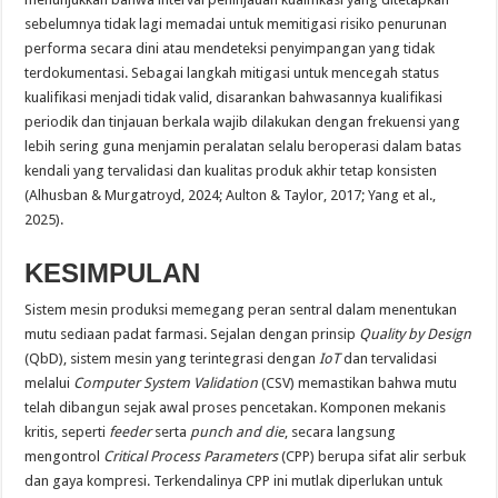
sebelumnya tidak lagi memadai untuk memitigasi risiko penurunan
performa secara dini atau mendeteksi penyimpangan yang tidak
terdokumentasi. Sebagai langkah mitigasi untuk mencegah status
kualifikasi menjadi tidak valid, disarankan bahwasannya kualifikasi
periodik dan tinjauan berkala wajib dilakukan dengan frekuensi yang
lebih sering guna menjamin peralatan selalu beroperasi dalam batas
kendali yang tervalidasi dan kualitas produk akhir tetap konsisten
(Alhusban & Murgatroyd, 2024; Aulton & Taylor, 2017; Yang et al.,
2025).
KESIMPULAN
Sistem mesin produksi memegang peran sentral dalam menentukan
mutu sediaan padat farmasi. Sejalan dengan prinsip
Quality by Design
(QbD), sistem mesin yang terintegrasi dengan
IoT
dan tervalidasi
melalui
Computer System Validation
(CSV) memastikan bahwa mutu
telah dibangun sejak awal proses pencetakan. Komponen mekanis
kritis, seperti
feeder
serta
punch and die
, secara langsung
mengontrol
Critical Process Parameters
(CPP) berupa sifat alir serbuk
dan gaya kompresi. Terkendalinya CPP ini mutlak diperlukan untuk