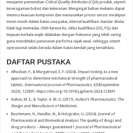
menjamin pemenuhan
Critical Quality Attributes
(CQA) produk, seperti
keseragaman bobot dan kekerasan.
Mengingat beban mekanis dapat
memicu keausan komponen dan menurunkan presisi sensor meskipun
mesin masih dalam batas usia pakai, interval kualifikasi standar dinilai
tidak lagi memadai. Oleh karena itu, siklus kualifikasi (OQ, PQ) dan
tinjauan berkala wajib dilakukan dengan frekuensi yang lebih sering
guna mendeteksi penurunan performa sejak awal, sehingga sistem
operasional selalu berada dalam batas kendali yang tervalidasi.
DAFTAR PUSTAKA
Alhusban, F., & Murgatroyd, E. F. (2024). Impact testing as a new
approach to determine mechanical strength of pharmaceutical
tablets.
International Journal of Pharmaceutics
,
653
(September
2023), 123891. https://doi.org/10.1016/j.ijpharm.2024.123891
Aulton, M. E., & Taylor, K. M. G. (2017).
Aulton’s Pharmaceutics: The
Design and Manufacture of Medicines.
Buschmann, H., Handler, N., & Holzgrabe, U. (2024). Journal of
Pharmaceutical and Biomedical Analysis The quality of drugs and
drug products – Always guaranteed ?
Journal of Pharmaceutical