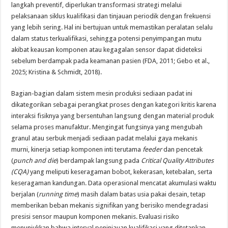
langkah preventif, diperlukan transformasi strategi melalui
pelaksanaan siklus kualifikasi dan tinjauan periodik dengan frekuensi
yang lebih sering. Hal ini bertujuan untuk memastikan peralatan selalu
dalam status terkualifikasi, sehingga potensi penyimpangan mutu
akibat keausan komponen atau kegagalan sensor dapat dideteksi
sebelum berdampak pada keamanan pasien (FDA, 2011; Gebo et al.,
2025; Kristina & Schmidt, 2018).
Bagian-bagian dalam sistem mesin produksi sediaan padat ini
dikategorikan sebagai perangkat proses dengan kategori kritis karena
interaksi fisiknya yang bersentuhan langsung dengan material produk
selama proses manufaktur. Mengingat fungsinya yang mengubah
granul atau serbuk menjadi sediaan padat melalui gaya mekanis
murni, kinerja setiap komponen inti terutama
feeder
dan pencetak
(
punch and die
) berdampak langsung pada
Critical Quality Attributes
(CQA)
yang meliputi keseragaman bobot, kekerasan, ketebalan, serta
keseragaman kandungan. Data operasional mencatat akumulasi waktu
berjalan (
running time
) masih dalam batas usia pakai desain, tetap
memberikan beban mekanis signifikan yang berisiko mendegradasi
presisi sensor maupun komponen mekanis. Evaluasi risiko
menunjukkan bahwa interval peninjauan kualifikasi yang ditetapkan