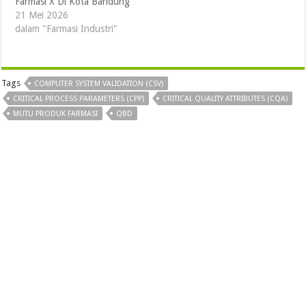
Farmasi X Di Kota Bandung
21 Mei 2026
dalam "Farmasi Industri"
Tags
COMPUTER SYSTEM VALIDATION (CSV)
CRITICAL PROCESS PARAMETERS (CPP)
CRITICAL QUALITY ATTRIBUTES (CQA)
MUTU PRODUK FARMASI
QBD