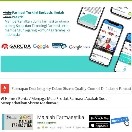
Penerapan Data Integrity Dalam Sistem Quality Control Di Industri Farmasi
VALIDASI SISTEM KOMPUTER DI INDUSTRI FARMASI
Home
/
Berita
/
Menjaga Mutu Produk Farmasi : Apakah Sudah
Memperhatikan Sistem Mesinnya?