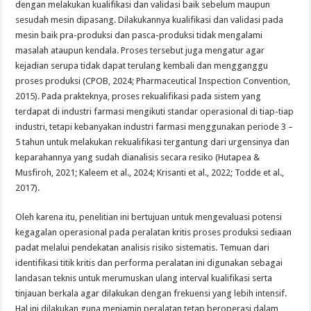
dengan melakukan kualifikasi dan validasi baik sebelum maupun
sesudah mesin dipasang. Dilakukannya kualifikasi dan validasi pada
mesin baik pra-produksi dan pasca-produksi tidak mengalami
masalah ataupun kendala. Proses tersebut juga mengatur agar
kejadian serupa tidak dapat terulang kembali dan mengganggu
proses produksi (CPOB, 2024; Pharmaceutical Inspection Convention,
2015). Pada prakteknya, proses rekualifikasi pada sistem yang
terdapat di industri farmasi mengikuti standar operasional di tiap-tiap
industri, tetapi kebanyakan industri farmasi menggunakan periode 3 –
5 tahun untuk melakukan rekualifikasi tergantung dari urgensinya dan
keparahannya yang sudah dianalisis secara resiko (Hutapea &
Musfiroh, 2021; Kaleem et al., 2024; Krisanti et al., 2022; Todde et al.,
2017).
Oleh karena itu, penelitian ini bertujuan untuk mengevaluasi potensi
kegagalan operasional pada peralatan kritis proses produksi sediaan
padat melalui pendekatan analisis risiko sistematis. Temuan dari
identifikasi titik kritis dan performa peralatan ini digunakan sebagai
landasan teknis untuk merumuskan ulang interval kualifikasi serta
tinjauan berkala agar dilakukan dengan frekuensi yang lebih intensif.
Hal ini dilakukan guna menjamin peralatan tetap beroperasi dalam