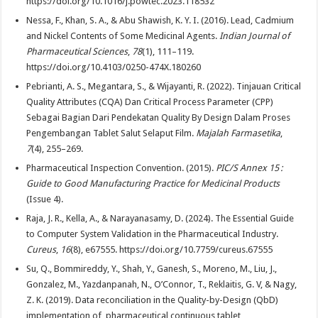
https://doi.org/10.1016/j.powtec.2023.118532
Nessa, F., Khan, S. A., & Abu Shawish, K. Y. I. (2016). Lead, Cadmium
and Nickel Contents of Some Medicinal Agents.
Indian Journal of
Pharmaceutical Sciences
,
78
(1), 111–119.
https://doi.org/10.4103/0250-474X.180260
Pebrianti, A. S., Megantara, S., & Wijayanti, R. (2022). Tinjauan Critical
Quality Attributes (CQA) Dan Critical Process Parameter (CPP)
Sebagai Bagian Dari Pendekatan Quality By Design Dalam Proses
Pengembangan Tablet Salut Selaput Film.
Majalah Farmasetika
,
7
(4), 255–269.
Pharmaceutical Inspection Convention. (2015).
PIC/S Annex 15 :
Guide to Good Manufacturing Practice for Medicinal Products
(Issue 4).
Raja, J. R., Kella, A., & Narayanasamy, D. (2024). The Essential Guide
to Computer System Validation in the Pharmaceutical Industry.
Cureus
,
16
(8), e67555. https://doi.org/10.7759/cureus.67555
Su, Q., Bommireddy, Y., Shah, Y., Ganesh, S., Moreno, M., Liu, J.,
Gonzalez, M., Yazdanpanah, N., O’Connor, T., Reklaitis, G. V, & Nagy,
Z. K. (2019). Data reconciliation in the Quality-by-Design (QbD)
implementation of pharmaceutical continuous tablet