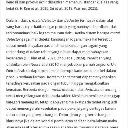
kendali dan produk akhir dipastikan memenuhi standar kualitas yang
ketat (S. H. Kim et al., 2025; Su et al., 2019; Warrier, 2025).
Dalam industri,
metal detector
dan
deduster
termasuk dalam alat
yang harus diperhatikan agar produk yang nantinya dihasilkan tidak
terkontaminasi baik logam maupun debu. Ketika sistem berupa
metal
detector
gagal mendeteksi kandungan logam, maka hal tersebut
dapat membahayakan pasien dimana kandungan logam yang
terkandung di dalam tablet yang dibuat dapat membahayakan
kesehatan (E. J. Kim et al., 2021; Zhou et al., 2024). Penelitian yang
dilakukan oleh Nessa et al (2016) menyebutkan pernah terjadi di Uni
Emirat Arab terdapat kontaminan berupa kadmium dan nikel dalam
produk sediaan farmasi. Kontaminan tersebut dapat menyebabkan
terjadinya kerusakan pada organ tubuh hingga mengakibatkan
kematian. Berbeda dengan
metal detector
, alat
deduster
dirancang
untuk menghilangkan debu pada tablet. Meskipun penilaian dianggap
kategori menengah, tetapi debu yang melekat pada tablet yang jadi
dapat memengaruhi kesehatan pada pekerja yang bertugas karena
debu-debu yang berterbangan. Debu-debu yang berterbangan
khususnya jika dalam kondisi pembuatan sediaan beta-laktam maka
akan ada resiko terjadinya reaksi anafilaksis meskipun pegawai yang