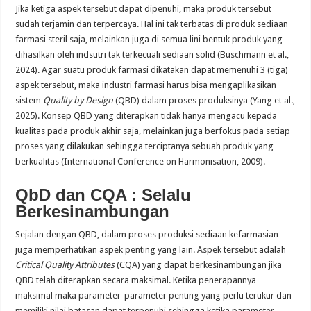
Jika ketiga aspek tersebut dapat dipenuhi, maka produk tersebut
sudah terjamin dan terpercaya. Hal ini tak terbatas di produk sediaan
farmasi steril saja, melainkan juga di semua lini bentuk produk yang
dihasilkan oleh indsutri tak terkecuali sediaan solid (Buschmann et al.,
2024). Agar suatu produk farmasi dikatakan dapat memenuhi 3 (tiga)
aspek tersebut, maka industri farmasi harus bisa mengaplikasikan
sistem
Quality by Design
(QBD) dalam proses produksinya (Yang et al.,
2025). Konsep QBD yang diterapkan tidak hanya mengacu kepada
kualitas pada produk akhir saja, melainkan juga berfokus pada setiap
proses yang dilakukan sehingga terciptanya sebuah produk yang
berkualitas (International Conference on Harmonisation, 2009).
QbD dan CQA : Selalu
Berkesinambungan
Sejalan dengan QBD, dalam proses produksi sediaan kefarmasian
juga memperhatikan aspek penting yang lain. Aspek tersebut adalah
Critical Quality Attributes
(CQA) yang dapat berkesinambungan jika
QBD telah diterapkan secara maksimal. Ketika penerapannya
maksimal maka parameter-parameter penting yang perlu terukur dan
memiliki nilai batasan dapat terpenuhi sehingga ketika parameter