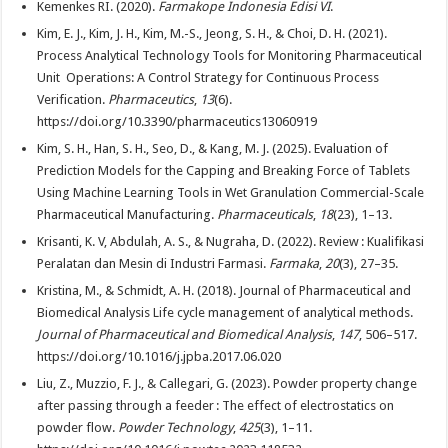
Kemenkes RI. (2020).
Farmakope Indonesia Edisi VI
.
Kim, E. J., Kim, J. H., Kim, M.-S., Jeong, S. H., & Choi, D. H. (2021).
Process Analytical Technology Tools for Monitoring Pharmaceutical
Unit Operations: A Control Strategy for Continuous Process
Verification.
Pharmaceutics
,
13
(6).
https://doi.org/10.3390/pharmaceutics13060919
Kim, S. H., Han, S. H., Seo, D., & Kang, M. J. (2025). Evaluation of
Prediction Models for the Capping and Breaking Force of Tablets
Using Machine Learning Tools in Wet Granulation Commercial-Scale
Pharmaceutical Manufacturing.
Pharmaceuticals
,
18
(23), 1–13.
Krisanti, K. V, Abdulah, A. S., & Nugraha, D. (2022). Review : Kualifikasi
Peralatan dan Mesin di Industri Farmasi.
Farmaka
,
20
(3), 27–35.
Kristina, M., & Schmidt, A. H. (2018). Journal of Pharmaceutical and
Biomedical Analysis Life cycle management of analytical methods.
Journal of Pharmaceutical and Biomedical Analysis
,
147
, 506–517.
https://doi.org/10.1016/j.jpba.2017.06.020
Liu, Z., Muzzio, F. J., & Callegari, G. (2023). Powder property change
after passing through a feeder : The effect of electrostatics on
powder flow.
Powder Technology
,
425
(3), 1–11.