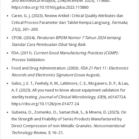
and Biomedical Analysis
,
239
(December 2023), 115880.
https://doi.org/10.1016/j.jpba.2023.115880
Caren, G. J. (2023). Review Artikel : Critical Quality Attributes dan
Critical Process Parameter dari Tablet Kempa Langsung.
Farmaka
,
21
(2), 261–269.
CPOB. (2024).
Peraturan BPOM Nomor 7 Tahun 2024 tentang
Standar Cara Pembuatan Obat Yang Baik
.
FDA. (2011).
Current Good Manufacturing Practices (CGMP) :
Process Validation
.
Food and Drug Administration. (2003).
FDA 21 Part 11 : Electronics
Records and Electronics Signature
(Issue August).
Gebo, J. E. T., Feehely, K. M., Lattimore, C. E., Mogavero, D. P., & Lau,
A. F. (2025). All you need to know about equipment validation for
sterility testing.
Journal of Clinical Microbiology
,
63
(9), e0147724.
https://doi.org/10.1128/jcm.01477-24
Gubenia, O., Zomenko, O., Samarchuk, S., & Mnerie, D. (2025). On
the Strength and Friability of Series Products Manufactured by
Direct Compression of non-Metallic Granules.
Nonconventional
Technology Review
,
9
, 16–21.