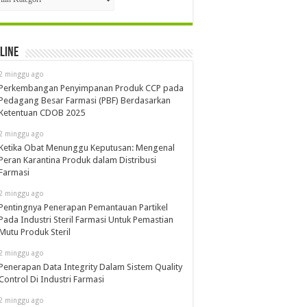
line
2 minggu ago
Perkembangan Penyimpanan Produk CCP pada
Pedagang Besar Farmasi (PBF) Berdasarkan
Ketentuan CDOB 2025
2 minggu ago
Ketika Obat Menunggu Keputusan: Mengenal
Peran Karantina Produk dalam Distribusi
Farmasi
2 minggu ago
Pentingnya Penerapan Pemantauan Partikel
Pada Industri Steril Farmasi Untuk Pemastian
Mutu Produk Steril
2 minggu ago
Penerapan Data Integrity Dalam Sistem Quality
Control Di Industri Farmasi
2 minggu ago