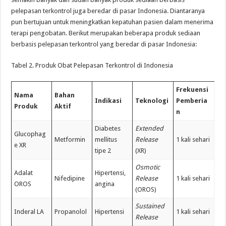
pelepasan terkontrol juga beredar di pasar Indonesia. Diantaranya
pun bertujuan untuk meningkatkan kepatuhan pasien dalam menerima
terapi pengobatan. Berikut merupakan beberapa produk sediaan
berbasis pelepasan terkontrol yang beredar di pasar Indonesia:
Tabel 2. Produk Obat Pelepasan Terkontrol di Indonesia
Frekuensi
Nama
Bahan
Indikasi
Teknologi
Pemberia
Produk
Aktif
n
Diabetes
Extended
Glucophag
Metformin
mellitus
Release
1 kali sehari
e XR
tipe 2
(XR)
Osmotic
Adalat
Hipertensi,
Nifedipine
Release
1 kali sehari
OROS
angina
(OROS)
Sustained
Inderal LA
Propanolol
Hipertensi
1 kali sehari
Release