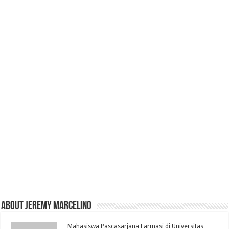
About Jeremy Marcelino
Mahasiswa Pascasarjana Farmasi di Universitas