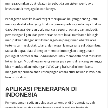
menggabungkan obat-obatan tersebut dalam sistem pembawa
khusus untuk menjaga kestabilannya.
Penargetan obat ke lokasi target merupakan hal yang penting untuk
mencegah efek obat yang tidak diinginkan pada organ lainnya. Hal ini
dapat tercapai dengan berbagai cara seperti, penandaan antibodi,
pemasangan ligan, dan pemberian secara lokal. Hambatan biologis
merupakan halangan untuk menargetkan pengiriman obat ke area
tertentu termasuk otak, tulang, dan organ lainnya yang sulit ditembus.
Masalah dapat diatasi dengan mempertimbangkan penggunaan
peningkat permeasi atau
nanocarrier
untuk membantu obat masuk ke
lokasi target. Model hewan yang sesuai juga perlu dirancang sehingga
bisa mendapatkan hubungan IVIVC yang baik. Hal ini membantu
mengatasi permasalahan kesenjangan antara studi hewan in vivo dan
hasil studi klinis.
APLIKASI PENERAPAN DI
INDONESIA
Perkembangan sediaan pelepasan terkontrol di Indonesia sudah
semakin banyak dan sudah banyak produk sediaan berbasis