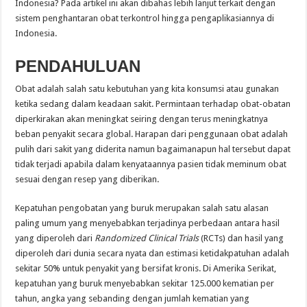
Indonesia? Pada artikel ini akan dibahas lebih lanjut terkait dengan
sistem penghantaran obat terkontrol hingga pengaplikasiannya di
Indonesia.
PENDAHULUAN
Obat adalah salah satu kebutuhan yang kita konsumsi atau gunakan
ketika sedang dalam keadaan sakit. Permintaan terhadap obat-obatan
diperkirakan akan meningkat seiring dengan terus meningkatnya
beban penyakit secara global. Harapan dari penggunaan obat adalah
pulih dari sakit yang diderita namun bagaimanapun hal tersebut dapat
tidak terjadi apabila dalam kenyataannya pasien tidak meminum obat
sesuai dengan resep yang diberikan.
Kepatuhan pengobatan yang buruk merupakan salah satu alasan
paling umum yang menyebabkan terjadinya perbedaan antara hasil
yang diperoleh dari
Randomized Clinical Trials
(RCTs) dan hasil yang
diperoleh dari dunia secara nyata dan estimasi ketidakpatuhan adalah
sekitar 50% untuk penyakit yang bersifat kronis. Di Amerika Serikat,
kepatuhan yang buruk menyebabkan sekitar 125.000 kematian per
tahun, angka yang sebanding dengan jumlah kematian yang