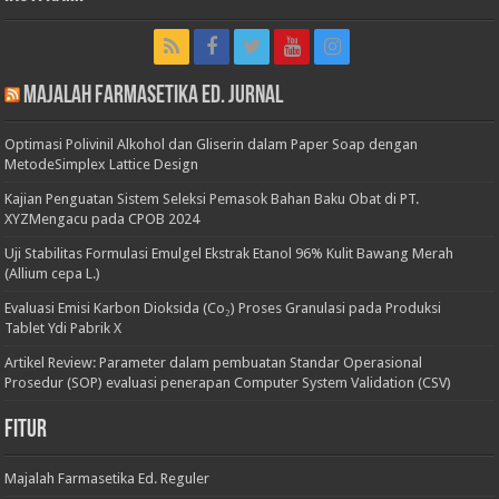
Majalah Farmasetika Ed. Jurnal
Optimasi Polivinil Alkohol dan Gliserin dalam Paper Soap dengan
MetodeSimplex Lattice Design
Kajian Penguatan Sistem Seleksi Pemasok Bahan Baku Obat di PT.
XYZMengacu pada CPOB 2024
Uji Stabilitas Formulasi Emulgel Ekstrak Etanol 96% Kulit Bawang Merah
(Allium cepa L.)
Evaluasi Emisi Karbon Dioksida (Co₂) Proses Granulasi pada Produksi
Tablet Ydi Pabrik X
Artikel Review: Parameter dalam pembuatan Standar Operasional
Prosedur (SOP) evaluasi penerapan Computer System Validation (CSV)
Fitur
Majalah Farmasetika Ed. Reguler