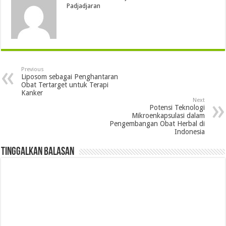
Padjadjaran
Previous
Liposom sebagai Penghantaran
Obat Tertarget untuk Terapi
Kanker
Next
Potensi Teknologi
Mikroenkapsulasi dalam
Pengembangan Obat Herbal di
Indonesia
Tinggalkan Balasan