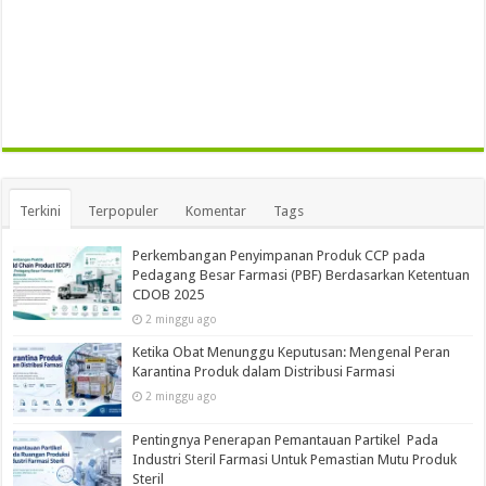
Terkini
Terpopuler
Komentar
Tags
Perkembangan Penyimpanan Produk CCP pada
Pedagang Besar Farmasi (PBF) Berdasarkan Ketentuan
CDOB 2025
2 minggu ago
Ketika Obat Menunggu Keputusan: Mengenal Peran
Karantina Produk dalam Distribusi Farmasi
2 minggu ago
Pentingnya Penerapan Pemantauan Partikel Pada
Industri Steril Farmasi Untuk Pemastian Mutu Produk
Steril