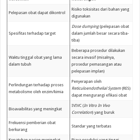
Risiko toksisitas dari bahan yang
Pelepasan obat dapat dikontrol
digunakan
Dose dumping
(pelepasan obat
Spesifitas terhadap target
dalam jumlah besar secara tiba-
tiba)
Beberapa prosedur dilakukan
Waktu tinggal obat yang lama
secara invasif (misalnya,
dalam tubuh
prosedur pemasangan atau
pelepasan implan)
Penyerapan oleh
Perlindungan terhadap proses
Reticuloendothelial System
(RES)
metabolisme oleh enzim/kimia
dapat mengurangi efikasi obat
IVIVC (
In Vitro In Vivo
Bioavaibilitas yang meningkat
Correlation
) yang buruk
Frekuensi pemberian obat
Standar yang terbatas
berkurang
Kepatuhan pasien meningkat
Biaya produksi yang tinggi