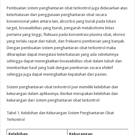
Pembuatan sistem penghantaran obat terkontrol juga didasarkan atas
keterbatasan dari penggunaan penghantaran obat secara
konvensional yakni antara lain, absorbsi yang buruk pada lokasi
target, bioavaibilitas yang buruk, pengaruh metabolisme lintas
pertama yang tinggi, fluktuasi pada konsentrasi plasma obat, eksresi
yang terlalu cepat dari tubuh, dan frekuensi pemberian yang banyak.
Dengan pembuatan sistem penghantaran obat terkontrol maka
diharapkan dapat mengatasi keterbatasan yang ada sebelumnya
sehingga dapat meningkatkan bioavaibilitas obat dalam tubuh dan
memberikan hasil yang baik dengan pemberian secara efektif
sehingga juga dapat meningkatkan kepatuhan dari pasien.
Sistem penghantaran obat terkontrol pun memiliki kelebihan dan
kekurangan dalam aplikasinya. Berikut merupakan kelebihan dan
kekurangan dari sistem penghantaran obat terkontrol:
Tabel 1. Kelebihan dan Kekurangan Sistem Penghantaran Obat
Terkontrol
Kelebihan
Kekurangan