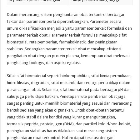
Dalam merancang sistem penghantaran obat terkontrol berbagai
faktor dan parameter perlu dipertimbangkan. Parameter secara
umum diklasifikasikan menjadi 2 yaitu parameter terkait formulasi dan
parameter terkait obat. Parameter terkait formulasi mencakup sifat
biomaterial, rute pemberian, farmakokinetik, dan peningkatan
stabilitas. Sedangkan parameter terkait obat mencakup efisiensi
pengikatan obat dengan protein plasma, kemampuan obat melewati
penghalang biologis, dan aspek regulasi.
Sifat-sifat biomaterial seperti biokompabilitas, sifat kimia permukaan,
hidrofilisitas, degradasi, sifat mekanik, dan reologi perlu dikaji dalam
perancangan obat. Selain itu, sifat biomaterial pada berbagai pH dan
suhu juga perlu diperhatikan. Penetapan rute pemberian obat juga
sangat penting untuk memilih biomaterial yang sesuai dan merancang
bentuk sediaan yang akan digunakan. Untuk obat-obatan tertentu
yang tidak stabil dalam kondisi yang kurang menguntungkan,
termasuk peptida, protein, gen (DNA), dan partikel koloid/non-koloid,
peningkatan stabilitas harus dilakukan saat merancang sistem
penghantaran obat terkontrol. Hal ini dapat teratasi dengan