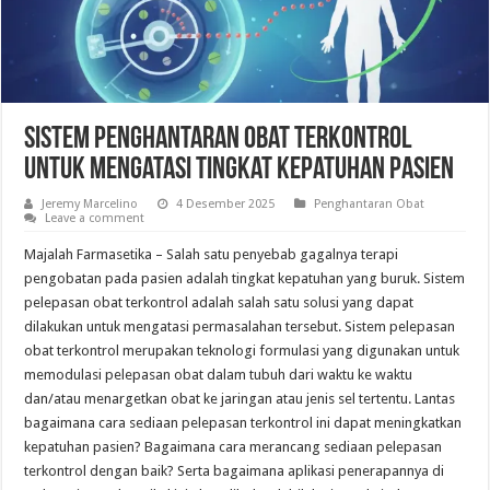
Sistem Penghantaran Obat Terkontrol
untuk Mengatasi Tingkat Kepatuhan Pasien
Jeremy Marcelino
4 Desember 2025
Penghantaran Obat
Leave a comment
Majalah Farmasetika – Salah satu penyebab gagalnya terapi
pengobatan pada pasien adalah tingkat kepatuhan yang buruk. Sistem
pelepasan obat terkontrol adalah salah satu solusi yang dapat
dilakukan untuk mengatasi permasalahan tersebut. Sistem pelepasan
obat terkontrol merupakan teknologi formulasi yang digunakan untuk
memodulasi pelepasan obat dalam tubuh dari waktu ke waktu
dan/atau menargetkan obat ke jaringan atau jenis sel tertentu. Lantas
bagaimana cara sediaan pelepasan terkontrol ini dapat meningkatkan
kepatuhan pasien? Bagaimana cara merancang sediaan pelepasan
terkontrol dengan baik? Serta bagaimana aplikasi penerapannya di