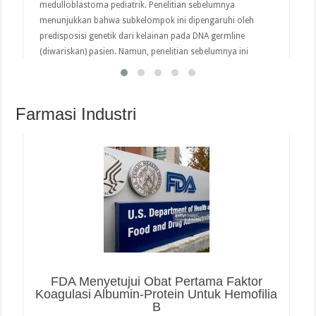
medulloblastoma pediatrik. Penelitian sebelumnya
menunjukkan bahwa subkelompok ini dipengaruhi oleh
predisposisi genetik dari kelainan pada DNA germline
(diwariskan) pasien. Namun, penelitian sebelumnya ini
terbatas pada gen predisposisi kanker yang diketahui. Tim
melihat semua gen pengkode …
Farmasi Industri
read more
FDA Menyetujui Obat Pertama Faktor
Koagulasi Albumin-Protein Untuk Hemofilia
B