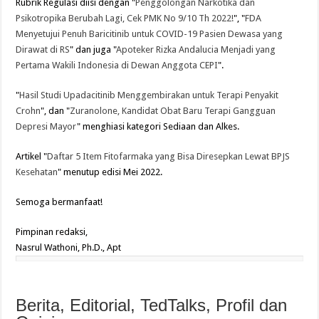
Rubrik Regulasi diisi dengan "
Penggolongan Narkotika dan
Psikotropika Berubah Lagi, Cek PMK No 9/10 Th 2022!
", "
FDA
Menyetujui Penuh Baricitinib untuk COVID-19 Pasien Dewasa yang
Dirawat di RS
" dan juga "
Apoteker Rizka Andalucia Menjadi yang
Pertama Wakili Indonesia di Dewan Anggota CEPI
".
"
Hasil Studi Upadacitinib Menggembirakan untuk Terapi Penyakit
Crohn
", dan "
Zuranolone, Kandidat Obat Baru Terapi Gangguan
Depresi Mayor
" menghiasi kategori Sediaan dan Alkes.
Artikel "
Daftar 5 Item Fitofarmaka yang Bisa Diresepkan Lewat BPJS
Kesehatan
" menutup edisi Mei 2022.
Semoga bermanfaat!
Pimpinan redaksi,
Nasrul Wathoni, Ph.D., Apt
Berita, Editorial, TedTalks, Profil dan