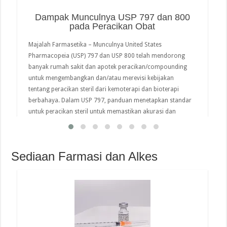
Dampak Munculnya USP 797 dan 800
pada Peracikan Obat
Majalah Farmasetika – Munculnya United States
Pharmacopeia (USP) 797 dan USP 800 telah mendorong
banyak rumah sakit dan apotek peracikan/compounding
untuk mengembangkan dan/atau merevisi kebijakan
tentang peracikan steril dari kemoterapi dan bioterapi
berbahaya. Dalam USP 797, panduan menetapkan standar
untuk peracikan steril untuk memastikan akurasi dan
menghindari kontaminasi produk steril. Di sisi lain, USP 800
…
Sediaan Farmasi dan Alkes
read more