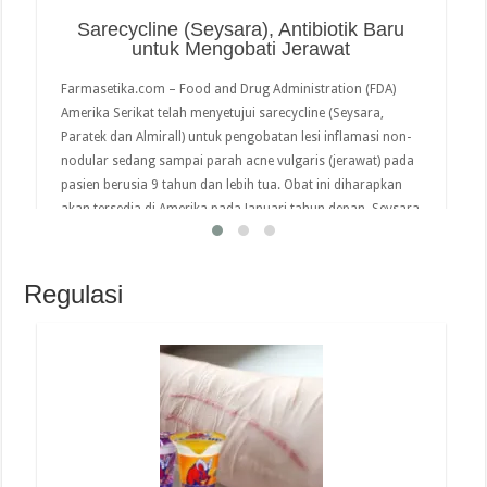
Sarecycline (Seysara), Antibiotik Baru
untuk Mengobati Jerawat
Farmasetika.com – Food and Drug Administration (FDA)
Amerika Serikat telah menyetujui sarecycline (Seysara,
Paratek dan Almirall) untuk pengobatan lesi inflamasi non-
nodular sedang sampai parah acne vulgaris (jerawat) pada
pasien berusia 9 tahun dan lebih tua. Obat ini diharapkan
akan tersedia di Amerika pada Januari tahun depan. Seysara
dan anti jerawat Seysara adalah antibiotik oral yang …
read more
Regulasi