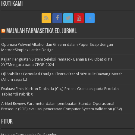
Ikuti Kami
Majalah Farmasetika Ed. Jurnal
Optimasi Polivinil Alkohol dan Gliserin dalam Paper Soap dengan
MetodeSimplex Lattice Design
Kajian Penguatan Sistem Seleksi Pemasok Bahan Baku Obat di PT.
XYZMengacu pada CPOB 2024
Uji Stabilitas Formulasi Emulgel Ekstrak Etanol 96% Kulit Bawang Merah
(Allium cepa L.)
Evaluasi Emisi Karbon Dioksida (Co₂) Proses Granulasi pada Produksi
Tablet Ydi Pabrik X
Artikel Review: Parameter dalam pembuatan Standar Operasional
Prosedur (SOP) evaluasi penerapan Computer System Validation (CSV)
Fitur
Majalah Farmasetika Ed. Reguler