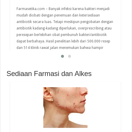
Farmasetika.com – Banyak infeksi karena bakteri menjadi
mudah diobati dengan penemuan dan ketersediaan
antibiotik secara luas. Tetapi meskipun pengobatan dengan
antibiotik kadang-kadang diperlukan, overprescribing atau
peresepan berlebihan obat pembunuh bakteri/antibiotik
dapat berbahaya. Hasil penelitian lebih dari 500.000 resep
dan 514 klinik rawat jalan menemukan bahwa hampir
setengah dari semua antibiotik yang diresepkan diberikan
tanpa diagnosis …
Sediaan Farmasi dan Alkes
read more