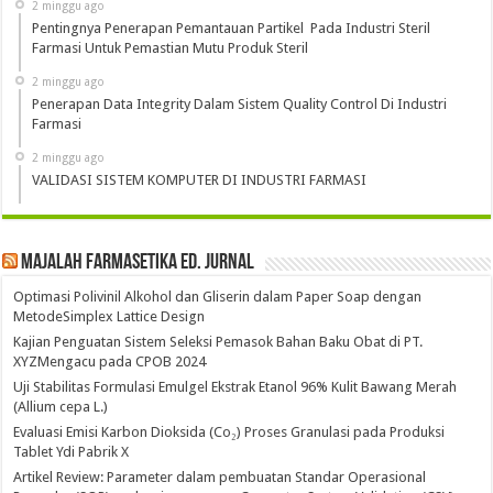
2 minggu ago
Pentingnya Penerapan Pemantauan Partikel Pada Industri Steril
Farmasi Untuk Pemastian Mutu Produk Steril
2 minggu ago
Penerapan Data Integrity Dalam Sistem Quality Control Di Industri
Farmasi
2 minggu ago
VALIDASI SISTEM KOMPUTER DI INDUSTRI FARMASI
Majalah Farmasetika Ed. Jurnal
Optimasi Polivinil Alkohol dan Gliserin dalam Paper Soap dengan
MetodeSimplex Lattice Design
Kajian Penguatan Sistem Seleksi Pemasok Bahan Baku Obat di PT.
XYZMengacu pada CPOB 2024
Uji Stabilitas Formulasi Emulgel Ekstrak Etanol 96% Kulit Bawang Merah
(Allium cepa L.)
Evaluasi Emisi Karbon Dioksida (Co₂) Proses Granulasi pada Produksi
Tablet Ydi Pabrik X
Artikel Review: Parameter dalam pembuatan Standar Operasional