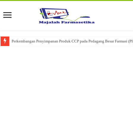
Perkembangan Penyimpanan Produk CCP pada Pedagang Besar Farmasi (P