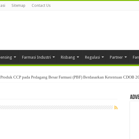
asi
Sitemap
Contact Us
pensing
Farmasi Industri
Risbang
Regulasi
Partner
Far
Produk CCP pada Pedagang Besar Farmasi (PBF) Berdasarkan Ketentuan CDOB 2
Adv