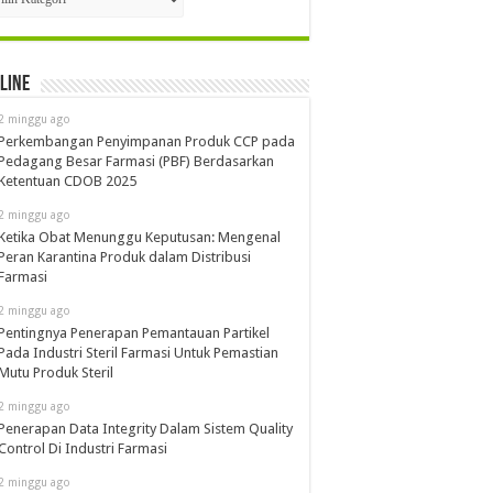
line
2 minggu ago
Perkembangan Penyimpanan Produk CCP pada
Pedagang Besar Farmasi (PBF) Berdasarkan
Ketentuan CDOB 2025
2 minggu ago
Ketika Obat Menunggu Keputusan: Mengenal
Peran Karantina Produk dalam Distribusi
Farmasi
2 minggu ago
Pentingnya Penerapan Pemantauan Partikel
Pada Industri Steril Farmasi Untuk Pemastian
Mutu Produk Steril
2 minggu ago
Penerapan Data Integrity Dalam Sistem Quality
Control Di Industri Farmasi
2 minggu ago