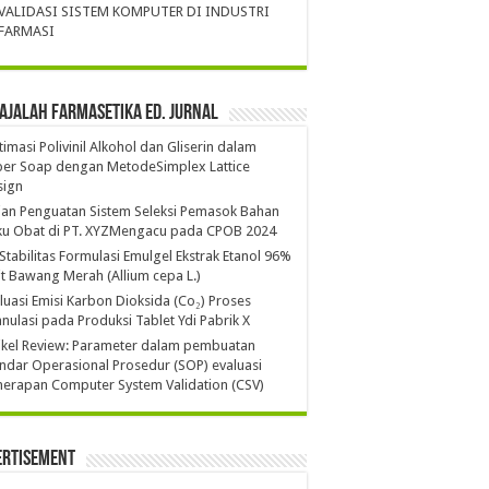
VALIDASI SISTEM KOMPUTER DI INDUSTRI
FARMASI
ajalah Farmasetika Ed. Jurnal
imasi Polivinil Alkohol dan Gliserin dalam
per Soap dengan MetodeSimplex Lattice
sign
ian Penguatan Sistem Seleksi Pemasok Bahan
ku Obat di PT. XYZMengacu pada CPOB 2024
 Stabilitas Formulasi Emulgel Ekstrak Etanol 96%
it Bawang Merah (Allium cepa L.)
luasi Emisi Karbon Dioksida (Co₂) Proses
nulasi pada Produksi Tablet Ydi Pabrik X
ikel Review: Parameter dalam pembuatan
ndar Operasional Prosedur (SOP) evaluasi
erapan Computer System Validation (CSV)
ertisement