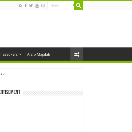
masetikers
Arsip Majalah
025
ertisement