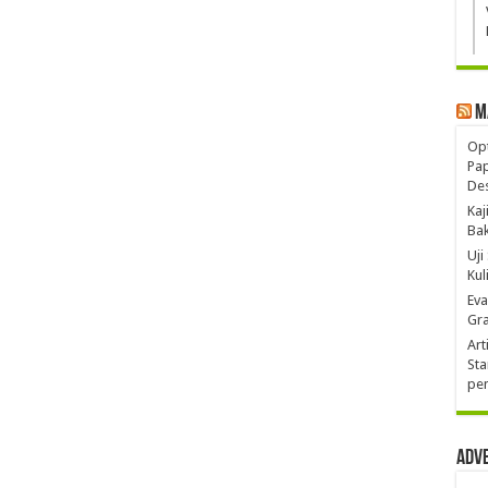
M
Opt
Pa
De
Kaj
Ba
Uji
Kul
Eva
Gra
Art
Sta
pen
Adv