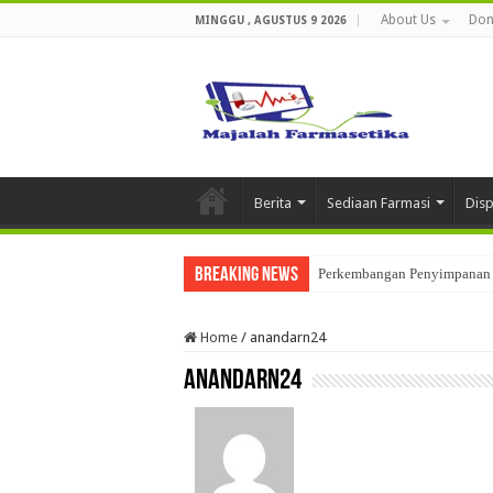
About Us
Don
MINGGU , AGUSTUS 9 2026
Berita
Sediaan Farmasi
Dis
Breaking News
Perkembangan Penyimpanan 
Home
/
anandarn24
anandarn24