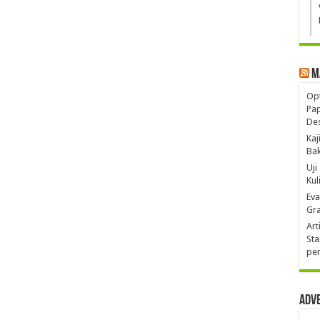
M
Opt
Pa
De
Kaj
Ba
Uji
Kul
Eva
Gra
Art
Sta
pen
Adv