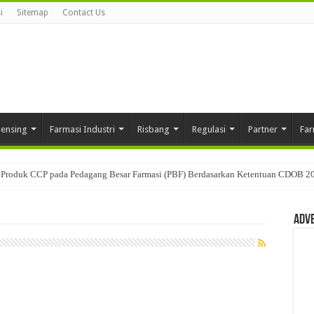
i
Sitemap
Contact Us
pensing
Farmasi Industri
Risbang
Regulasi
Partner
Far
usan: Mengenal Peran Karantina Produk dalam Distribusi Farmasi
Adv