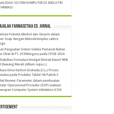
VALIDASI SISTEM KOMPUTER DI INDUSTRI
FARMASI
ajalah Farmasetika Ed. Jurnal
imasi Polivinil Alkohol dan Gliserin dalam
per Soap dengan MetodeSimplex Lattice
sign
ian Penguatan Sistem Seleksi Pemasok Bahan
ku Obat di PT. XYZMengacu pada CPOB 2024
 Stabilitas Formulasi Emulgel Ekstrak Etanol 96%
it Bawang Merah (Allium cepa L.)
luasi Emisi Karbon Dioksida (Co₂) Proses
nulasi pada Produksi Tablet Ydi Pabrik X
ikel Review: Parameter dalam pembuatan
ndar Operasional Prosedur (SOP) evaluasi
erapan Computer System Validation (CSV)
ertisement