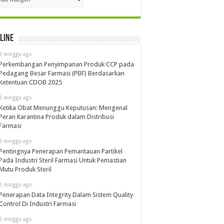
line
2 minggu ago
Perkembangan Penyimpanan Produk CCP pada
Pedagang Besar Farmasi (PBF) Berdasarkan
Ketentuan CDOB 2025
2 minggu ago
Ketika Obat Menunggu Keputusan: Mengenal
Peran Karantina Produk dalam Distribusi
Farmasi
2 minggu ago
Pentingnya Penerapan Pemantauan Partikel
Pada Industri Steril Farmasi Untuk Pemastian
Mutu Produk Steril
2 minggu ago
Penerapan Data Integrity Dalam Sistem Quality
Control Di Industri Farmasi
2 minggu ago