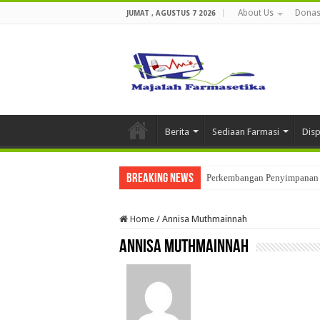
About Us
Donas
JUMAT , AGUSTUS 7 2026
Berita
Sediaan Farmasi
Dis
Breaking News
Ketika Obat Menunggu Keput
Home
/
Annisa Muthmainnah
Annisa Muthmainnah