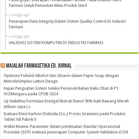
Farmasi Untuk Pemastian Mutu Produk Steril
2 minggu ago
Penerapan Data Integrity Dalam Sistem Quality Control Di Industri
Farmasi
2 minggu ago
VALIDASI SISTEM KOMPUTER DI INDUSTRI FARMASI
Majalah Farmasetika Ed. Jurnal
Optimasi Polivinil Alkohol dan Gliserin dalam Paper Soap dengan
MetodeSimplex Lattice Design
Kajian Penguatan Sistem Seleksi Pemasok Bahan Baku Obat di PT.
XYZMengacu pada CPOB 2024
Uji Stabilitas Formulasi Emulgel Ekstrak Etanol 96% Kulit Bawang Merah
(Allium cepa L.)
Evaluasi Emisi Karbon Dioksida (Co₂) Proses Granulasi pada Produksi
Tablet Ydi Pabrik X
Artikel Review: Parameter dalam pembuatan Standar Operasional
Prosedur (SOP) evaluasi penerapan Computer System Validation (CSV)