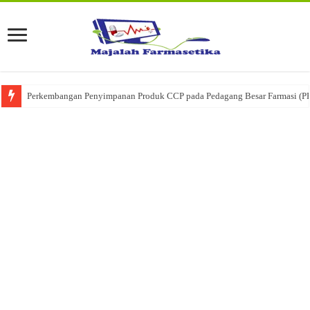
Perkembangan Penyimpanan Produk CCP pada Pedagang Besar Farmasi (P