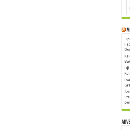
M
Opt
Pa
De
Kaj
Ba
Uji
Kul
Eva
Gra
Art
Sta
pen
Adv