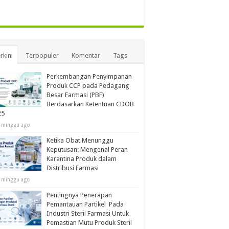
rkini
Terpopuler
Komentar
Tags
Perkembangan Penyimpanan
Produk CCP pada Pedagang
Besar Farmasi (PBF)
Berdasarkan Ketentuan CDOB
25
 minggu ago
Ketika Obat Menunggu
Keputusan: Mengenal Peran
Karantina Produk dalam
Distribusi Farmasi
 minggu ago
Pentingnya Penerapan
Pemantauan Partikel Pada
Industri Steril Farmasi Untuk
Pemastian Mutu Produk Steril