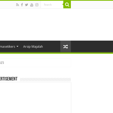
masetikers
Arsip Majalah
025
ertisement