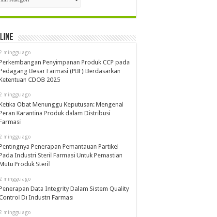
line
2 minggu ago
Perkembangan Penyimpanan Produk CCP pada
Pedagang Besar Farmasi (PBF) Berdasarkan
Ketentuan CDOB 2025
2 minggu ago
Ketika Obat Menunggu Keputusan: Mengenal
Peran Karantina Produk dalam Distribusi
Farmasi
2 minggu ago
Pentingnya Penerapan Pemantauan Partikel
Pada Industri Steril Farmasi Untuk Pemastian
Mutu Produk Steril
2 minggu ago
Penerapan Data Integrity Dalam Sistem Quality
Control Di Industri Farmasi
2 minggu ago