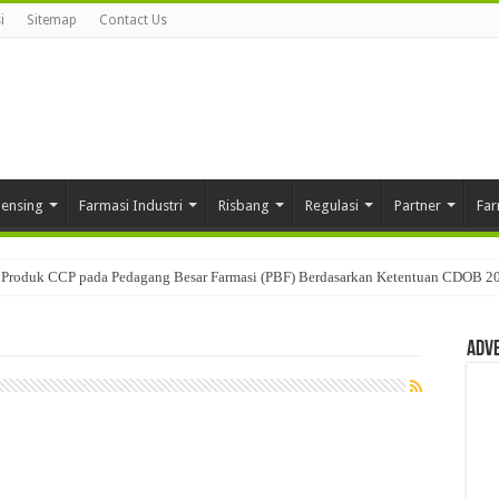
i
Sitemap
Contact Us
pensing
Farmasi Industri
Risbang
Regulasi
Partner
Far
Produk CCP pada Pedagang Besar Farmasi (PBF) Berdasarkan Ketentuan CDOB 2
Adv