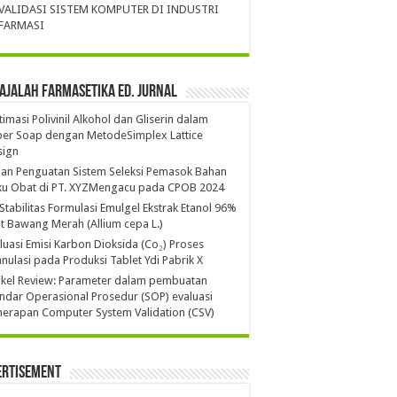
VALIDASI SISTEM KOMPUTER DI INDUSTRI
FARMASI
ajalah Farmasetika Ed. Jurnal
imasi Polivinil Alkohol dan Gliserin dalam
per Soap dengan MetodeSimplex Lattice
sign
ian Penguatan Sistem Seleksi Pemasok Bahan
ku Obat di PT. XYZMengacu pada CPOB 2024
 Stabilitas Formulasi Emulgel Ekstrak Etanol 96%
it Bawang Merah (Allium cepa L.)
luasi Emisi Karbon Dioksida (Co₂) Proses
nulasi pada Produksi Tablet Ydi Pabrik X
ikel Review: Parameter dalam pembuatan
ndar Operasional Prosedur (SOP) evaluasi
erapan Computer System Validation (CSV)
ertisement