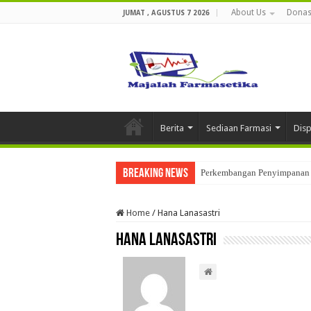
About Us
Donas
JUMAT , AGUSTUS 7 2026
Berita
Sediaan Farmasi
Dis
Breaking News
Perkembangan Penyimpanan 
Home
/
Hana Lanasastri
Hana Lanasastri