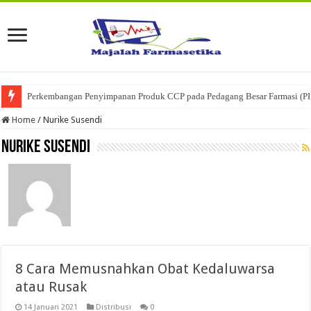
Perkembangan Penyimpanan Produk CCP pada Pedagang Besar Farmasi (P
Ketika Obat Menunggu Keputusan: Mengenal Peran Karantina Produk dalam
Home
/
Nurike Susendi
Nurike Susendi
8 Cara Memusnahkan Obat Kedaluwarsa
atau Rusak
14 Januari 2021
Distribusi
0