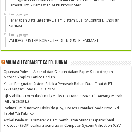
Farmasi Untuk Pemastian Mutu Produk Steril
2 minggu ago
Penerapan Data Integrity Dalam Sistem Quality Control Di Industri
Farmasi
2 minggu ago
VALIDASI SISTEM KOMPUTER DI INDUSTRI FARMASI
Majalah Farmasetika Ed. Jurnal
Optimasi Polivinil Alkohol dan Gliserin dalam Paper Soap dengan
MetodeSimplex Lattice Design
Kajian Penguatan Sistem Seleksi Pemasok Bahan Baku Obat di PT.
XYZMengacu pada CPOB 2024
Uji Stabilitas Formulasi Emulgel Ekstrak Etanol 96% Kulit Bawang Merah
(Allium cepa L.)
Evaluasi Emisi Karbon Dioksida (Co₂) Proses Granulasi pada Produksi
Tablet Ydi Pabrik X
Artikel Review: Parameter dalam pembuatan Standar Operasional
Prosedur (SOP) evaluasi penerapan Computer System Validation (CSV)