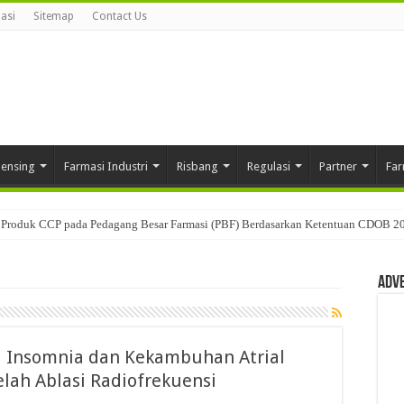
asi
Sitemap
Contact Us
pensing
Farmasi Industri
Risbang
Regulasi
Partner
Far
Produk CCP pada Pedagang Besar Farmasi (PBF) Berdasarkan Ketentuan CDOB 2
Adv
a Insomnia dan Kekambuhan Atrial
elah Ablasi Radiofrekuensi