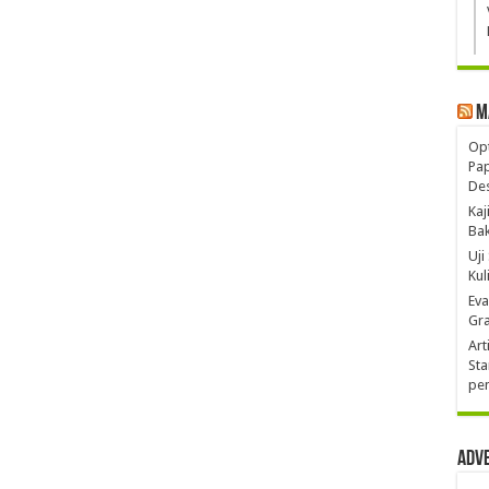
M
Opt
Pa
De
Kaj
Ba
Uji
Kul
Eva
Gra
Art
Sta
pen
Adv