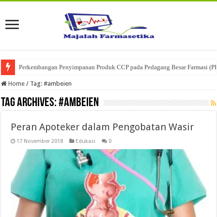
Perkembangan Penyimpanan Produk CCP pada Pedagang Besar Farmasi (P
Home
/
Tag:
#ambeien
Tag Archives:
#ambeien
Peran Apoteker dalam Pengobatan Wasir
17 November 2018
Edukasi
0