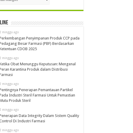
line
2 minggu ago
Perkembangan Penyimpanan Produk CCP pada
Pedagang Besar Farmasi (PBF) Berdasarkan
Ketentuan CDOB 2025
2 minggu ago
Ketika Obat Menunggu Keputusan: Mengenal
Peran Karantina Produk dalam Distribusi
Farmasi
2 minggu ago
Pentingnya Penerapan Pemantauan Partikel
Pada Industri Steril Farmasi Untuk Pemastian
Mutu Produk Steril
2 minggu ago
Penerapan Data Integrity Dalam Sistem Quality
Control Di Industri Farmasi
2 minggu ago