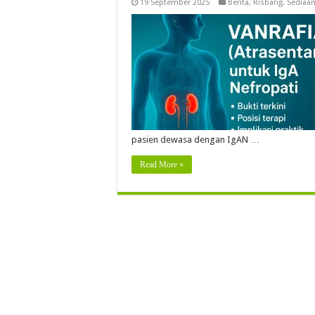
19 September 2025
Berita
,
Risbang
,
Sediaan
pasien dewasa dengan IgAN …
Read More »