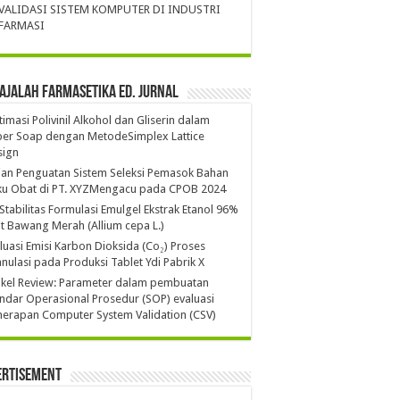
VALIDASI SISTEM KOMPUTER DI INDUSTRI
FARMASI
ajalah Farmasetika Ed. Jurnal
imasi Polivinil Alkohol dan Gliserin dalam
per Soap dengan MetodeSimplex Lattice
sign
ian Penguatan Sistem Seleksi Pemasok Bahan
ku Obat di PT. XYZMengacu pada CPOB 2024
 Stabilitas Formulasi Emulgel Ekstrak Etanol 96%
it Bawang Merah (Allium cepa L.)
luasi Emisi Karbon Dioksida (Co₂) Proses
nulasi pada Produksi Tablet Ydi Pabrik X
ikel Review: Parameter dalam pembuatan
ndar Operasional Prosedur (SOP) evaluasi
erapan Computer System Validation (CSV)
ertisement