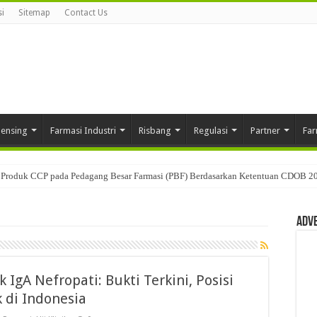
i
Sitemap
Contact Us
pensing
Farmasi Industri
Risbang
Regulasi
Partner
Far
Produk CCP pada Pedagang Besar Farmasi (PBF) Berdasarkan Ketentuan CDOB 2
Adv
IgA Nefropati: Bukti Terkini, Posisi
k di Indonesia