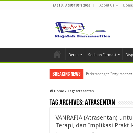
About Us
Donas
SABTU , AGUSTUS 8 2026
Berita
Sediaan Farmasi
Dis
Breaking News
Perkembangan Penyimpanan 
Home
/
Tag:
atrasentan
Tag Archives:
atrasentan
VANRAFIA (Atrasentan) untuk 
Terapi, dan Implikasi Prakti