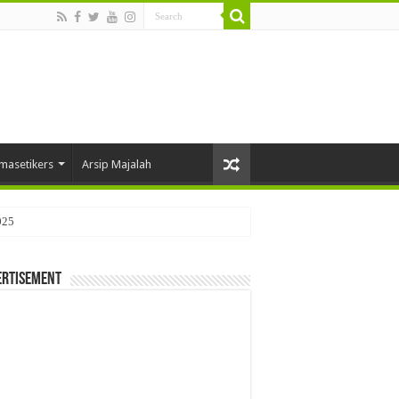
masetikers
Arsip Majalah
025
ertisement