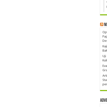
M
Opt
Pa
De
Kaj
Ba
Uji
Kul
Eva
Gra
Art
Sta
pen
Adv