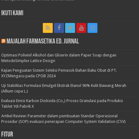
Ikuti Kami
Majalah Farmasetika Ed. Jurnal
Optimasi Polivinil Alkohol dan Gliserin dalam Paper Soap dengan
MetodeSimplex Lattice Design
Kajian Penguatan Sistem Seleksi Pemasok Bahan Baku Obat di PT.
XYZMengacu pada CPOB 2024
Uji Stabilitas Formulasi Emulgel Ekstrak Etanol 96% Kulit Bawang Merah
(Allium cepa L.)
Evaluasi Emisi Karbon Dioksida (Co₂) Proses Granulasi pada Produksi
Tablet Ydi Pabrik X
Artikel Review: Parameter dalam pembuatan Standar Operasional
Prosedur (SOP) evaluasi penerapan Computer System Validation (CSV)
Fitur