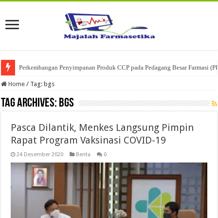
Perkembangan Penyimpanan Produk CCP pada Pedagang Besar Farmasi (P
Home
/
Tag:
bgs
Tag Archives:
bgs
Pasca Dilantik, Menkes Langsung Pimpin
Rapat Program Vaksinasi COVID-19
24 Desember 2020
Berita
0