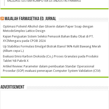
VALIDASI SISTEM KOMPUTER DI INDUSTRI FARMASI
Majalah Farmasetika Ed. Jurnal
Optimasi Polivinil Alkohol dan Gliserin dalam Paper Soap dengan
MetodeSimplex Lattice Design
Kajian Penguatan Sistem Seleksi Pemasok Bahan Baku Obat di PT.
XYZMengacu pada CPOB 2024
Uji Stabilitas Formulasi Emulgel Ekstrak Etanol 96% Kulit Bawang Merah
(Allium cepa L.)
Evaluasi Emisi Karbon Dioksida (Co₂) Proses Granulasi pada Produksi
Tablet Ydi Pabrik X
Artikel Review: Parameter dalam pembuatan Standar Operasional
Prosedur (SOP) evaluasi penerapan Computer System Validation (CSV)
Advertisement