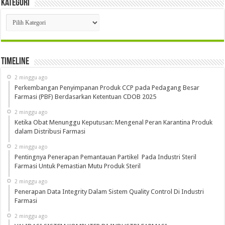
Kategori
Kategori
Timeline
2 minggu ago
Perkembangan Penyimpanan Produk CCP pada Pedagang Besar
Farmasi (PBF) Berdasarkan Ketentuan CDOB 2025
2 minggu ago
Ketika Obat Menunggu Keputusan: Mengenal Peran Karantina Produk
dalam Distribusi Farmasi
2 minggu ago
Pentingnya Penerapan Pemantauan Partikel Pada Industri Steril
Farmasi Untuk Pemastian Mutu Produk Steril
2 minggu ago
Penerapan Data Integrity Dalam Sistem Quality Control Di Industri
Farmasi
2 minggu ago