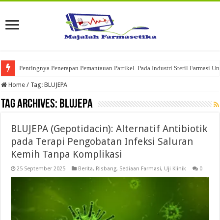
Pentingnya Penerapan Pemantauan Partikel Pada Industri Steril Farmasi U
Home
/
Tag:
BLUJEPA
Tag Archives:
BLUJEPA
BLUJEPA (Gepotidacin): Alternatif Antibiotik
pada Terapi Pengobatan Infeksi Saluran
Kemih Tanpa Komplikasi
25 September 2025
Berita
,
Risbang
,
Sediaan Farmasi
,
Uji Klinik
0