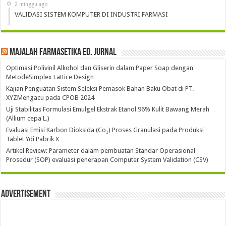
2 minggu ago
VALIDASI SISTEM KOMPUTER DI INDUSTRI FARMASI
Majalah Farmasetika Ed. Jurnal
Optimasi Polivinil Alkohol dan Gliserin dalam Paper Soap dengan
MetodeSimplex Lattice Design
Kajian Penguatan Sistem Seleksi Pemasok Bahan Baku Obat di PT.
XYZMengacu pada CPOB 2024
Uji Stabilitas Formulasi Emulgel Ekstrak Etanol 96% Kulit Bawang Merah
(Allium cepa L.)
Evaluasi Emisi Karbon Dioksida (Co₂) Proses Granulasi pada Produksi
Tablet Ydi Pabrik X
Artikel Review: Parameter dalam pembuatan Standar Operasional
Prosedur (SOP) evaluasi penerapan Computer System Validation (CSV)
Advertisement