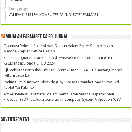
2 minggu ago
VALIDASI SISTEM KOMPUTER DI INDUSTRI FARMASI
Majalah Farmasetika Ed. Jurnal
Optimasi Polivinil Alkohol dan Gliserin dalam Paper Soap dengan
MetodeSimplex Lattice Design
Kajian Penguatan Sistem Seleksi Pemasok Bahan Baku Obat di PT.
XYZMengacu pada CPOB 2024
Uji Stabilitas Formulasi Emulgel Ekstrak Etanol 96% Kulit Bawang Merah
(Allium cepa L.)
Evaluasi Emisi Karbon Dioksida (Co₂) Proses Granulasi pada Produksi
Tablet Ydi Pabrik X
Artikel Review: Parameter dalam pembuatan Standar Operasional
Prosedur (SOP) evaluasi penerapan Computer System Validation (CSV)
Advertisement