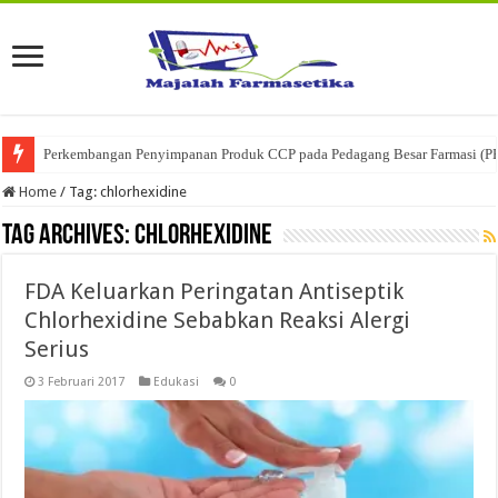
Perkembangan Penyimpanan Produk CCP pada Pedagang Besar Farmasi (P
Home
/
Tag:
chlorhexidine
Tag Archives:
chlorhexidine
FDA Keluarkan Peringatan Antiseptik
Chlorhexidine Sebabkan Reaksi Alergi
Serius
3 Februari 2017
Edukasi
0