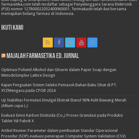
farmasetika.com telah terdaftar sebagai Penyelenggara Sarana Elektronik
(PSE) nomor 127800022032400060001. Terimakasih telah ikut bersama
memajukan bidang farmasi di Indonesia.
Ikuti Kami
Majalah Farmasetika Ed. Jurnal
Optimasi Polivinil Alkohol dan Gliserin dalam Paper Soap dengan
MetodeSimplex Lattice Design
Kajian Penguatan Sistem Seleksi Pemasok Bahan Baku Obat di PT.
XYZMengacu pada CPOB 2024
Uji Stabilitas Formulasi Emulgel Ekstrak Etanol 96% Kulit Bawang Merah
(Allium cepa L.)
Evaluasi Emisi Karbon Dioksida (Co₂) Proses Granulasi pada Produksi
Tablet Ydi Pabrik X
Artikel Review: Parameter dalam pembuatan Standar Operasional
Prosedur (SOP) evaluasi penerapan Computer System Validation (CSV)