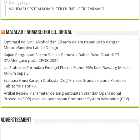
2 minggu ago
VALIDASI SISTEM KOMPUTER DI INDUSTRI FARMASI
Majalah Farmasetika Ed. Jurnal
Optimasi Polivinil Alkohol dan Gliserin dalam Paper Soap dengan
MetodeSimplex Lattice Design
Kajian Penguatan Sistem Seleksi Pemasok Bahan Baku Obat di PT.
XYZMengacu pada CPOB 2024
Uji Stabilitas Formulasi Emulgel Ekstrak Etanol 96% Kulit Bawang Merah
(Allium cepa L.)
Evaluasi Emisi Karbon Dioksida (Co₂) Proses Granulasi pada Produksi
Tablet Ydi Pabrik X
Artikel Review: Parameter dalam pembuatan Standar Operasional
Prosedur (SOP) evaluasi penerapan Computer System Validation (CSV)
Advertisement