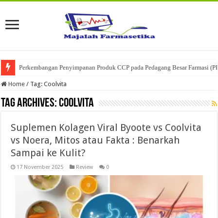
Perkembangan Penyimpanan Produk CCP pada Pedagang Besar Farmasi (P
Home
/
Tag:
Coolvita
Tag Archives:
Coolvita
Suplemen Kolagen Viral Byoote vs Coolvita
vs Noera, Mitos atau Fakta : Benarkah
Sampai ke Kulit?
17 November 2025
Review
0