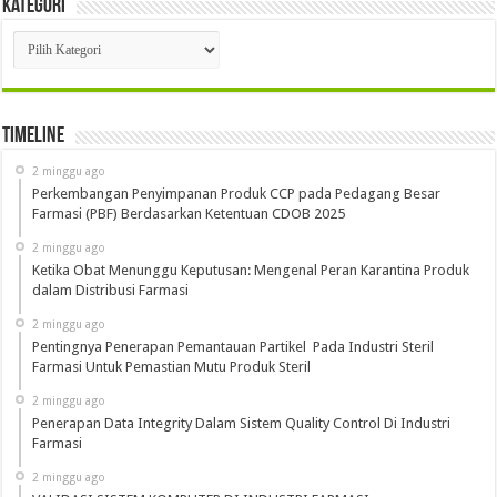
Kategori
Kategori
Timeline
2 minggu ago
Perkembangan Penyimpanan Produk CCP pada Pedagang Besar
Farmasi (PBF) Berdasarkan Ketentuan CDOB 2025
2 minggu ago
Ketika Obat Menunggu Keputusan: Mengenal Peran Karantina Produk
dalam Distribusi Farmasi
2 minggu ago
Pentingnya Penerapan Pemantauan Partikel Pada Industri Steril
Farmasi Untuk Pemastian Mutu Produk Steril
2 minggu ago
Penerapan Data Integrity Dalam Sistem Quality Control Di Industri
Farmasi
2 minggu ago