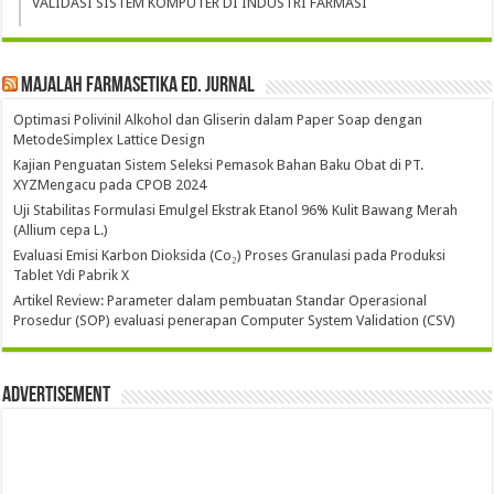
VALIDASI SISTEM KOMPUTER DI INDUSTRI FARMASI
Majalah Farmasetika Ed. Jurnal
Optimasi Polivinil Alkohol dan Gliserin dalam Paper Soap dengan
MetodeSimplex Lattice Design
Kajian Penguatan Sistem Seleksi Pemasok Bahan Baku Obat di PT.
XYZMengacu pada CPOB 2024
Uji Stabilitas Formulasi Emulgel Ekstrak Etanol 96% Kulit Bawang Merah
(Allium cepa L.)
Evaluasi Emisi Karbon Dioksida (Co₂) Proses Granulasi pada Produksi
Tablet Ydi Pabrik X
Artikel Review: Parameter dalam pembuatan Standar Operasional
Prosedur (SOP) evaluasi penerapan Computer System Validation (CSV)
Advertisement