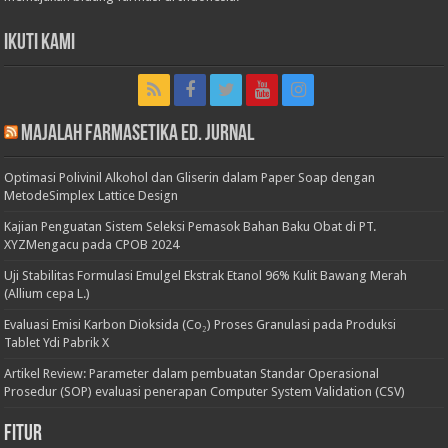
Ikuti Kami
Majalah Farmasetika Ed. Jurnal
Optimasi Polivinil Alkohol dan Gliserin dalam Paper Soap dengan
MetodeSimplex Lattice Design
Kajian Penguatan Sistem Seleksi Pemasok Bahan Baku Obat di PT.
XYZMengacu pada CPOB 2024
Uji Stabilitas Formulasi Emulgel Ekstrak Etanol 96% Kulit Bawang Merah
(Allium cepa L.)
Evaluasi Emisi Karbon Dioksida (Co₂) Proses Granulasi pada Produksi
Tablet Ydi Pabrik X
Artikel Review: Parameter dalam pembuatan Standar Operasional
Prosedur (SOP) evaluasi penerapan Computer System Validation (CSV)
Fitur