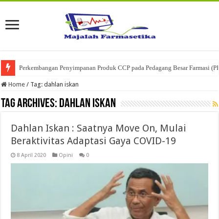
Perkembangan Penyimpanan Produk CCP pada Pedagang Besar Farmasi (P
Home
/
Tag:
dahlan iskan
Tag Archives:
dahlan iskan
Dahlan Iskan : Saatnya Move On, Mulai
Beraktivitas Adaptasi Gaya COVID-19
8 April 2020
Opini
0