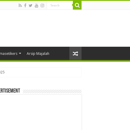
masetikers
Arsip Majalah
025
ertisement