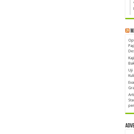
M
Opt
Pa
De
Kaj
Ba
Uji
Kul
Eva
Gra
Art
Sta
pen
Adv