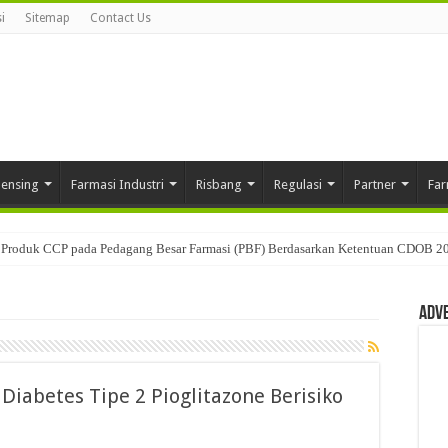
i
Sitemap
Contact Us
pensing
Farmasi Industri
Risbang
Regulasi
Partner
Far
Produk CCP pada Pedagang Besar Farmasi (PBF) Berdasarkan Ketentuan CDOB 2
Adv
iabetes Tipe 2 Pioglitazone Berisiko