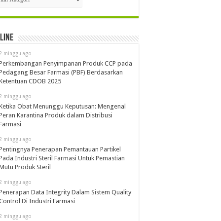
line
2 minggu ago
Perkembangan Penyimpanan Produk CCP pada
Pedagang Besar Farmasi (PBF) Berdasarkan
Ketentuan CDOB 2025
2 minggu ago
Ketika Obat Menunggu Keputusan: Mengenal
Peran Karantina Produk dalam Distribusi
Farmasi
2 minggu ago
Pentingnya Penerapan Pemantauan Partikel
Pada Industri Steril Farmasi Untuk Pemastian
Mutu Produk Steril
2 minggu ago
Penerapan Data Integrity Dalam Sistem Quality
Control Di Industri Farmasi
2 minggu ago