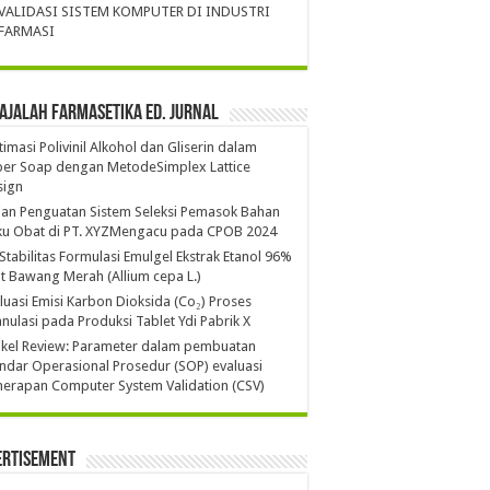
VALIDASI SISTEM KOMPUTER DI INDUSTRI
FARMASI
ajalah Farmasetika Ed. Jurnal
imasi Polivinil Alkohol dan Gliserin dalam
per Soap dengan MetodeSimplex Lattice
sign
ian Penguatan Sistem Seleksi Pemasok Bahan
ku Obat di PT. XYZMengacu pada CPOB 2024
 Stabilitas Formulasi Emulgel Ekstrak Etanol 96%
it Bawang Merah (Allium cepa L.)
luasi Emisi Karbon Dioksida (Co₂) Proses
nulasi pada Produksi Tablet Ydi Pabrik X
ikel Review: Parameter dalam pembuatan
ndar Operasional Prosedur (SOP) evaluasi
erapan Computer System Validation (CSV)
ertisement