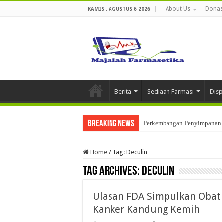
About Us
Donas
KAMIS , AGUSTUS 6 2026
Berita
Sediaan Farmasi
Dis
Breaking News
Perkembangan Penyimpanan 
Home
/
Tag:
Deculin
Tag Archives:
Deculin
Ulasan FDA Simpulkan Obat D
Kanker Kandung Kemih