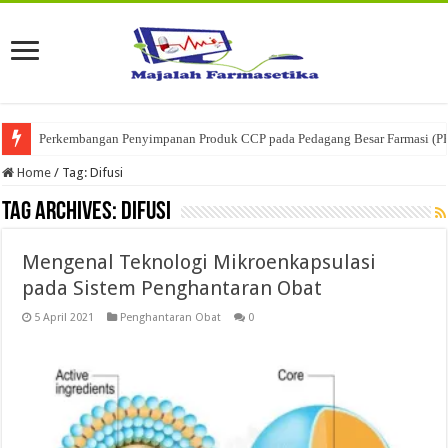
Perkembangan Penyimpanan Produk CCP pada Pedagang Besar Farmasi (P
Home
/
Tag:
Difusi
Tag Archives:
Difusi
Mengenal Teknologi Mikroenkapsulasi
pada Sistem Penghantaran Obat
5 April 2021
Penghantaran Obat
0