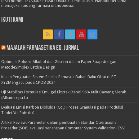
(PSE) nomor 127800022032400060001. Terimakasih telah ikut bersama
memajukan bidang farmasi di Indonesia.
Ikuti Kami
Majalah Farmasetika Ed. Jurnal
Optimasi Polivinil Alkohol dan Gliserin dalam Paper Soap dengan
MetodeSimplex Lattice Design
Kajian Penguatan Sistem Seleksi Pemasok Bahan Baku Obat di PT.
XYZMengacu pada CPOB 2024
Uji Stabilitas Formulasi Emulgel Ekstrak Etanol 96% Kulit Bawang Merah
(Allium cepa L.)
Evaluasi Emisi Karbon Dioksida (Co₂) Proses Granulasi pada Produksi
Tablet Ydi Pabrik X
Artikel Review: Parameter dalam pembuatan Standar Operasional
Prosedur (SOP) evaluasi penerapan Computer System Validation (CSV)