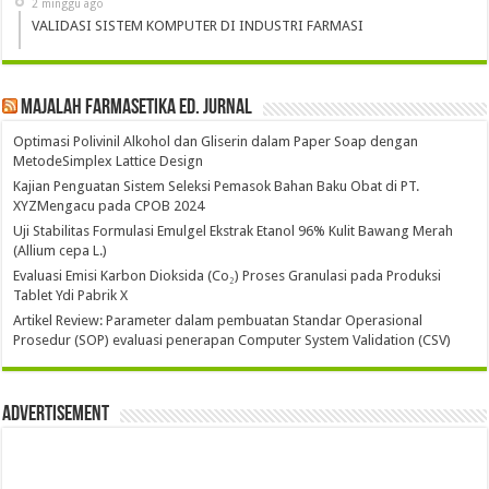
2 minggu ago
VALIDASI SISTEM KOMPUTER DI INDUSTRI FARMASI
Majalah Farmasetika Ed. Jurnal
Optimasi Polivinil Alkohol dan Gliserin dalam Paper Soap dengan
MetodeSimplex Lattice Design
Kajian Penguatan Sistem Seleksi Pemasok Bahan Baku Obat di PT.
XYZMengacu pada CPOB 2024
Uji Stabilitas Formulasi Emulgel Ekstrak Etanol 96% Kulit Bawang Merah
(Allium cepa L.)
Evaluasi Emisi Karbon Dioksida (Co₂) Proses Granulasi pada Produksi
Tablet Ydi Pabrik X
Artikel Review: Parameter dalam pembuatan Standar Operasional
Prosedur (SOP) evaluasi penerapan Computer System Validation (CSV)
Advertisement