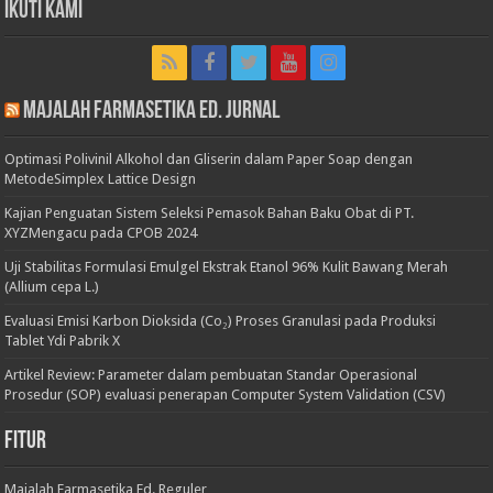
Ikuti Kami
Majalah Farmasetika Ed. Jurnal
Optimasi Polivinil Alkohol dan Gliserin dalam Paper Soap dengan
MetodeSimplex Lattice Design
Kajian Penguatan Sistem Seleksi Pemasok Bahan Baku Obat di PT.
XYZMengacu pada CPOB 2024
Uji Stabilitas Formulasi Emulgel Ekstrak Etanol 96% Kulit Bawang Merah
(Allium cepa L.)
Evaluasi Emisi Karbon Dioksida (Co₂) Proses Granulasi pada Produksi
Tablet Ydi Pabrik X
Artikel Review: Parameter dalam pembuatan Standar Operasional
Prosedur (SOP) evaluasi penerapan Computer System Validation (CSV)
Fitur
Majalah Farmasetika Ed. Reguler