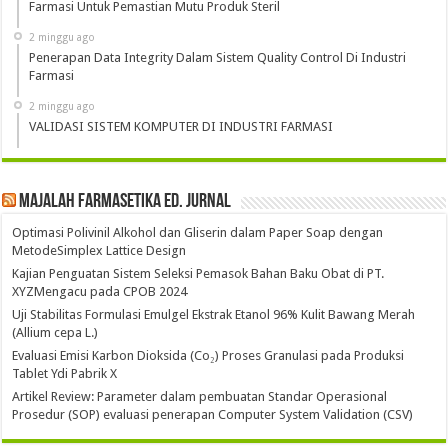
Farmasi Untuk Pemastian Mutu Produk Steril
2 minggu ago
Penerapan Data Integrity Dalam Sistem Quality Control Di Industri
Farmasi
2 minggu ago
VALIDASI SISTEM KOMPUTER DI INDUSTRI FARMASI
Majalah Farmasetika Ed. Jurnal
Optimasi Polivinil Alkohol dan Gliserin dalam Paper Soap dengan
MetodeSimplex Lattice Design
Kajian Penguatan Sistem Seleksi Pemasok Bahan Baku Obat di PT.
XYZMengacu pada CPOB 2024
Uji Stabilitas Formulasi Emulgel Ekstrak Etanol 96% Kulit Bawang Merah
(Allium cepa L.)
Evaluasi Emisi Karbon Dioksida (Co₂) Proses Granulasi pada Produksi
Tablet Ydi Pabrik X
Artikel Review: Parameter dalam pembuatan Standar Operasional
Prosedur (SOP) evaluasi penerapan Computer System Validation (CSV)