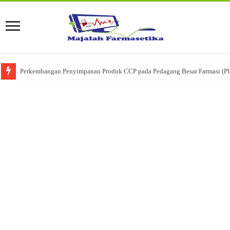
Perkembangan Penyimpanan Produk CCP pada Pedagang Besar Farmasi (P