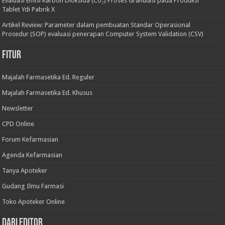
Evaluasi Emisi Karbon Dioksida (Co₂) Proses Granulasi pada Produksi
Tablet Ydi Pabrik X
Artikel Review: Parameter dalam pembuatan Standar Operasional
Prosedur (SOP) evaluasi penerapan Computer System Validation (CSV)
Fitur
Majalah Farmasetika Ed. Reguler
Majalah Farmasetika Ed. Khusus
Newsletter
CPD Online
Forum Kefarmasian
Agenda Kefarmasian
Tanya Apoteker
Gudang Ilmu Farmasi
Toko Apoteker Online
Dari Editor