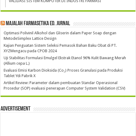
VALIDASI SISTEM KOMPUTER DI INDUSTRI FARMASI
Majalah Farmasetika Ed. Jurnal
Optimasi Polivinil Alkohol dan Gliserin dalam Paper Soap dengan
MetodeSimplex Lattice Design
Kajian Penguatan Sistem Seleksi Pemasok Bahan Baku Obat di PT.
XYZMengacu pada CPOB 2024
Uji Stabilitas Formulasi Emulgel Ekstrak Etanol 96% Kulit Bawang Merah
(Allium cepa L.)
Evaluasi Emisi Karbon Dioksida (Co₂) Proses Granulasi pada Produksi
Tablet Ydi Pabrik X
Artikel Review: Parameter dalam pembuatan Standar Operasional
Prosedur (SOP) evaluasi penerapan Computer System Validation (CSV)
Advertisement