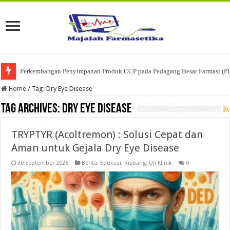
Perkembangan Penyimpanan Produk CCP pada Pedagang Besar Farmasi (P
Home
/
Tag:
Dry Eye Disease
Tag Archives:
Dry Eye Disease
TRYPTYR (Acoltremon) : Solusi Cepat dan
Aman untuk Gejala Dry Eye Disease
30 September 2025
Berita
,
Edukasi
,
Risbang
,
Uji Klinik
0