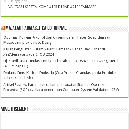
2 minggu ago
VALIDASI SISTEM KOMPUTER DI INDUSTRI FARMASI
Majalah Farmasetika Ed. Jurnal
Optimasi Polivinil Alkohol dan Gliserin dalam Paper Soap dengan
MetodeSimplex Lattice Design
Kajian Penguatan Sistem Seleksi Pemasok Bahan Baku Obat di PT.
XYZMengacu pada CPOB 2024
Uji Stabilitas Formulasi Emulgel Ekstrak Etanol 96% Kulit Bawang Merah
(Allium cepa L.)
Evaluasi Emisi Karbon Dioksida (Co₂) Proses Granulasi pada Produksi
Tablet Ydi Pabrik X
Artikel Review: Parameter dalam pembuatan Standar Operasional
Prosedur (SOP) evaluasi penerapan Computer System Validation (CSV)
Advertisement