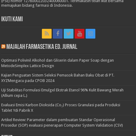
(PSE) nomor 127800022032400060001. Terimakasih telah ikut bersama
memajukan bidang farmasi di Indonesia.
Ikuti Kami
Majalah Farmasetika Ed. Jurnal
Optimasi Polivinil Alkohol dan Gliserin dalam Paper Soap dengan
MetodeSimplex Lattice Design
Kajian Penguatan Sistem Seleksi Pemasok Bahan Baku Obat di PT.
XYZMengacu pada CPOB 2024
Uji Stabilitas Formulasi Emulgel Ekstrak Etanol 96% Kulit Bawang Merah
(Allium cepa L.)
Evaluasi Emisi Karbon Dioksida (Co₂) Proses Granulasi pada Produksi
Tablet Ydi Pabrik X
Artikel Review: Parameter dalam pembuatan Standar Operasional
Prosedur (SOP) evaluasi penerapan Computer System Validation (CSV)