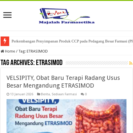
Perkembangan Penyimpanan Produk CCP pada Pedagang Besar Farmasi (P
Home
/
Tag:
ETRASIMOD
Tag Archives:
ETRASIMOD
VELSIPITY, Obat Baru Terapi Radang Usus
Besar Mengandung ETRASIMOD
13 Januari 2026
Berita
,
Sediaan Farmasi
0