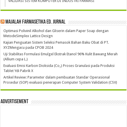
VALIDASI SISTEM KOMPUTER DI INDUSTRI FARMASI
Majalah Farmasetika Ed. Jurnal
Optimasi Polivinil Alkohol dan Gliserin dalam Paper Soap dengan
MetodeSimplex Lattice Design
Kajian Penguatan Sistem Seleksi Pemasok Bahan Baku Obat di PT.
XYZMengacu pada CPOB 2024
Uji Stabilitas Formulasi Emulgel Ekstrak Etanol 96% Kulit Bawang Merah
(Allium cepa L.)
Evaluasi Emisi Karbon Dioksida (Co₂) Proses Granulasi pada Produksi
Tablet Ydi Pabrik X
Artikel Review: Parameter dalam pembuatan Standar Operasional
Prosedur (SOP) evaluasi penerapan Computer System Validation (CSV)
Advertisement