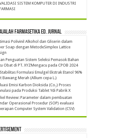
VALIDASI SISTEM KOMPUTER DI INDUSTRI
FARMASI
ajalah Farmasetika Ed. Jurnal
imasi Polivinil Alkohol dan Gliserin dalam
per Soap dengan MetodeSimplex Lattice
sign
ian Penguatan Sistem Seleksi Pemasok Bahan
ku Obat di PT. XYZMengacu pada CPOB 2024
 Stabilitas Formulasi Emulgel Ekstrak Etanol 96%
it Bawang Merah (Allium cepa L.)
luasi Emisi Karbon Dioksida (Co₂) Proses
nulasi pada Produksi Tablet Ydi Pabrik X
ikel Review: Parameter dalam pembuatan
ndar Operasional Prosedur (SOP) evaluasi
erapan Computer System Validation (CSV)
ertisement