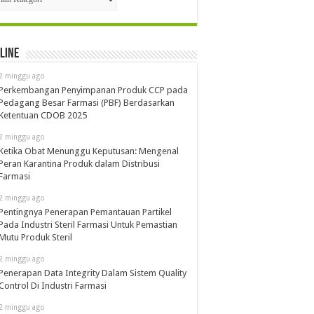
line
2 minggu ago
Perkembangan Penyimpanan Produk CCP pada
Pedagang Besar Farmasi (PBF) Berdasarkan
Ketentuan CDOB 2025
2 minggu ago
Ketika Obat Menunggu Keputusan: Mengenal
Peran Karantina Produk dalam Distribusi
Farmasi
2 minggu ago
Pentingnya Penerapan Pemantauan Partikel
Pada Industri Steril Farmasi Untuk Pemastian
Mutu Produk Steril
2 minggu ago
Penerapan Data Integrity Dalam Sistem Quality
Control Di Industri Farmasi
2 minggu ago