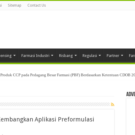
i
Sitemap
Contact Us
pensing
Farmasi Industri
Risbang
Regulasi
Partner
Far
Produk CCP pada Pedagang Besar Farmasi (PBF) Berdasarkan Ketentuan CDOB 2
Adv
embangkan Aplikasi Preformulasi