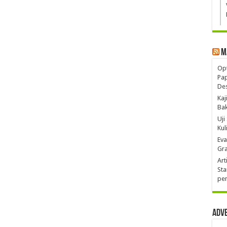
M
Opt
Pa
De
Kaj
Ba
Uji
Kul
Eva
Gra
Art
Sta
pen
Adv