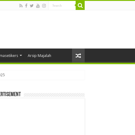
masetikers
Arsip Majalah
025
ertisement