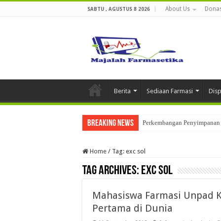
About Us
Donas
SABTU , AGUSTUS 8 2026
Berita
Sediaan Farmasi
Dis
Breaking News
Perkembangan Penyimpanan 
Home
/
Tag:
exc sol
Tag Archives:
exc sol
Mahasiswa Farmasi Unpad K
Pertama di Dunia