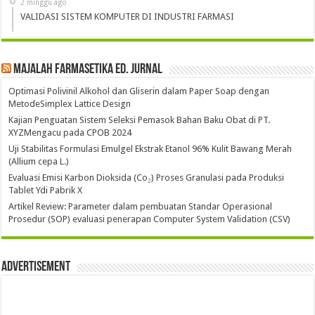
2 minggu ago
VALIDASI SISTEM KOMPUTER DI INDUSTRI FARMASI
Majalah Farmasetika Ed. Jurnal
Optimasi Polivinil Alkohol dan Gliserin dalam Paper Soap dengan
MetodeSimplex Lattice Design
Kajian Penguatan Sistem Seleksi Pemasok Bahan Baku Obat di PT.
XYZMengacu pada CPOB 2024
Uji Stabilitas Formulasi Emulgel Ekstrak Etanol 96% Kulit Bawang Merah
(Allium cepa L.)
Evaluasi Emisi Karbon Dioksida (Co₂) Proses Granulasi pada Produksi
Tablet Ydi Pabrik X
Artikel Review: Parameter dalam pembuatan Standar Operasional
Prosedur (SOP) evaluasi penerapan Computer System Validation (CSV)
Advertisement