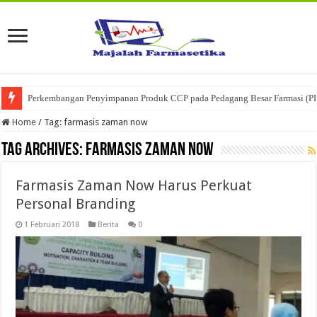
Perkembangan Penyimpanan Produk CCP pada Pedagang Besar Farmasi (P
Ketika Obat Menunggu Keputusan: Mengenal Peran Karantina Produk dalam
Home
/
Tag:
farmasis zaman now
Tag Archives:
farmasis zaman now
Farmasis Zaman Now Harus Perkuat
Personal Branding
1 Februari 2018
Berita
0