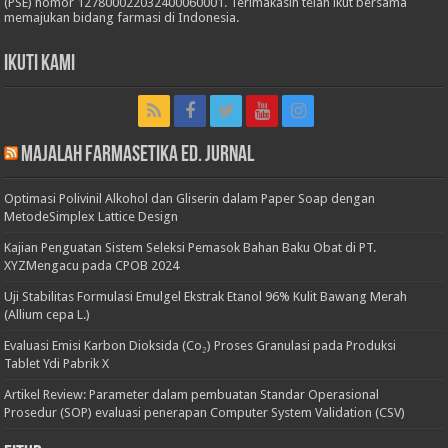
(PSE) nomor 127800022032400060001. Terimakasih telah ikut bersama
memajukan bidang farmasi di Indonesia.
Ikuti Kami
Majalah Farmasetika Ed. Jurnal
Optimasi Polivinil Alkohol dan Gliserin dalam Paper Soap dengan
MetodeSimplex Lattice Design
Kajian Penguatan Sistem Seleksi Pemasok Bahan Baku Obat di PT.
XYZMengacu pada CPOB 2024
Uji Stabilitas Formulasi Emulgel Ekstrak Etanol 96% Kulit Bawang Merah
(Allium cepa L.)
Evaluasi Emisi Karbon Dioksida (Co₂) Proses Granulasi pada Produksi
Tablet Ydi Pabrik X
Artikel Review: Parameter dalam pembuatan Standar Operasional
Prosedur (SOP) evaluasi penerapan Computer System Validation (CSV)