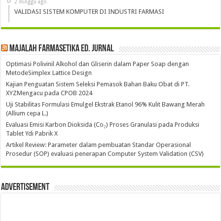
2 minggu ago
VALIDASI SISTEM KOMPUTER DI INDUSTRI FARMASI
Majalah Farmasetika Ed. Jurnal
Optimasi Polivinil Alkohol dan Gliserin dalam Paper Soap dengan
MetodeSimplex Lattice Design
Kajian Penguatan Sistem Seleksi Pemasok Bahan Baku Obat di PT.
XYZMengacu pada CPOB 2024
Uji Stabilitas Formulasi Emulgel Ekstrak Etanol 96% Kulit Bawang Merah
(Allium cepa L.)
Evaluasi Emisi Karbon Dioksida (Co₂) Proses Granulasi pada Produksi
Tablet Ydi Pabrik X
Artikel Review: Parameter dalam pembuatan Standar Operasional
Prosedur (SOP) evaluasi penerapan Computer System Validation (CSV)
Advertisement