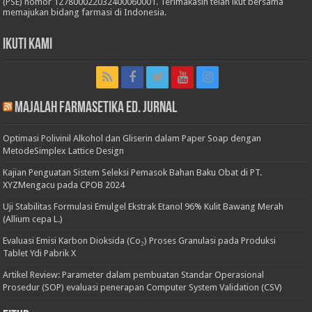
(PSE) nomor 127800022032400060001. Terimakasih telah ikut bersama
memajukan bidang farmasi di Indonesia.
Ikuti Kami
Majalah Farmasetika Ed. Jurnal
Optimasi Polivinil Alkohol dan Gliserin dalam Paper Soap dengan
MetodeSimplex Lattice Design
Kajian Penguatan Sistem Seleksi Pemasok Bahan Baku Obat di PT.
XYZMengacu pada CPOB 2024
Uji Stabilitas Formulasi Emulgel Ekstrak Etanol 96% Kulit Bawang Merah
(Allium cepa L.)
Evaluasi Emisi Karbon Dioksida (Co₂) Proses Granulasi pada Produksi
Tablet Ydi Pabrik X
Artikel Review: Parameter dalam pembuatan Standar Operasional
Prosedur (SOP) evaluasi penerapan Computer System Validation (CSV)