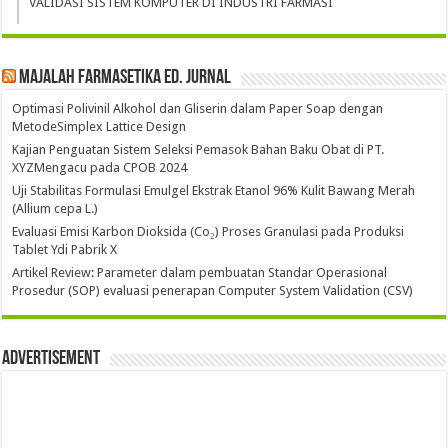
VALIDASI SISTEM KOMPUTER DI INDUSTRI FARMASI
Majalah Farmasetika Ed. Jurnal
Optimasi Polivinil Alkohol dan Gliserin dalam Paper Soap dengan
MetodeSimplex Lattice Design
Kajian Penguatan Sistem Seleksi Pemasok Bahan Baku Obat di PT.
XYZMengacu pada CPOB 2024
Uji Stabilitas Formulasi Emulgel Ekstrak Etanol 96% Kulit Bawang Merah
(Allium cepa L.)
Evaluasi Emisi Karbon Dioksida (Co₂) Proses Granulasi pada Produksi
Tablet Ydi Pabrik X
Artikel Review: Parameter dalam pembuatan Standar Operasional
Prosedur (SOP) evaluasi penerapan Computer System Validation (CSV)
Advertisement