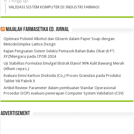
2 minggu ago
VALIDASI SISTEM KOMPUTER DI INDUSTRI FARMASI
Majalah Farmasetika Ed. Jurnal
Optimasi Polivinil Alkohol dan Gliserin dalam Paper Soap dengan
MetodeSimplex Lattice Design
Kajian Penguatan Sistem Seleksi Pemasok Bahan Baku Obat di PT.
XYZMengacu pada CPOB 2024
Uji Stabilitas Formulasi Emulgel Ekstrak Etanol 96% Kulit Bawang Merah
(Allium cepa L.)
Evaluasi Emisi Karbon Dioksida (Co₂) Proses Granulasi pada Produksi
Tablet Ydi Pabrik X
Artikel Review: Parameter dalam pembuatan Standar Operasional
Prosedur (SOP) evaluasi penerapan Computer System Validation (CSV)
Advertisement