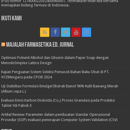
(PSE) nomor 127800022032400060001. Terimakasih telah ikut bersama
memajukan bidang farmasi di Indonesia.
Ikuti Kami
Majalah Farmasetika Ed. Jurnal
Optimasi Polivinil Alkohol dan Gliserin dalam Paper Soap dengan
MetodeSimplex Lattice Design
Kajian Penguatan Sistem Seleksi Pemasok Bahan Baku Obat di PT.
XYZMengacu pada CPOB 2024
Uji Stabilitas Formulasi Emulgel Ekstrak Etanol 96% Kulit Bawang Merah
(Allium cepa L.)
Evaluasi Emisi Karbon Dioksida (Co₂) Proses Granulasi pada Produksi
Tablet Ydi Pabrik X
Artikel Review: Parameter dalam pembuatan Standar Operasional
Prosedur (SOP) evaluasi penerapan Computer System Validation (CSV)