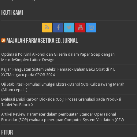
Ikuti Kami
Majalah Farmasetika Ed. Jurnal
Optimasi Polivinil Alkohol dan Gliserin dalam Paper Soap dengan
MetodeSimplex Lattice Design
Kajian Penguatan Sistem Seleksi Pemasok Bahan Baku Obat di PT.
XYZMengacu pada CPOB 2024
Uji Stabilitas Formulasi Emulgel Ekstrak Etanol 96% Kulit Bawang Merah
(Allium cepa L.)
Evaluasi Emisi Karbon Dioksida (Co₂) Proses Granulasi pada Produksi
Tablet Ydi Pabrik X
Artikel Review: Parameter dalam pembuatan Standar Operasional
Prosedur (SOP) evaluasi penerapan Computer System Validation (CSV)
Fitur