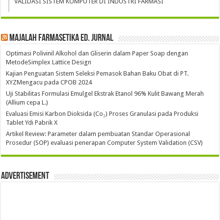
VALIDASI SISTEM KOMPUTER DI INDUSTRI FARMASI
Majalah Farmasetika Ed. Jurnal
Optimasi Polivinil Alkohol dan Gliserin dalam Paper Soap dengan
MetodeSimplex Lattice Design
Kajian Penguatan Sistem Seleksi Pemasok Bahan Baku Obat di PT.
XYZMengacu pada CPOB 2024
Uji Stabilitas Formulasi Emulgel Ekstrak Etanol 96% Kulit Bawang Merah
(Allium cepa L.)
Evaluasi Emisi Karbon Dioksida (Co₂) Proses Granulasi pada Produksi
Tablet Ydi Pabrik X
Artikel Review: Parameter dalam pembuatan Standar Operasional
Prosedur (SOP) evaluasi penerapan Computer System Validation (CSV)
Advertisement