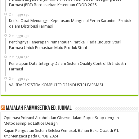
Farmasi (PBF) Berdasarkan Ketentuan CDOB 2025
2 minggu ago
Ketika Obat Menunggu Keputusan: Mengenal Peran Karantina Produk
dalam Distribusi Farmasi
2 minggu ago
Pentingnya Penerapan Pemantauan Partikel Pada Industri Steril
Farmasi Untuk Pemastian Mutu Produk Steril
2 minggu ago
Penerapan Data Integrity Dalam Sistem Quality Control Di Industri
Farmasi
2 minggu ago
VALIDASI SISTEM KOMPUTER DI INDUSTRI FARMASI
Majalah Farmasetika Ed. Jurnal
Optimasi Polivinil Alkohol dan Gliserin dalam Paper Soap dengan
MetodeSimplex Lattice Design
Kajian Penguatan Sistem Seleksi Pemasok Bahan Baku Obat di PT.
XYZMengacu pada CPOB 2024