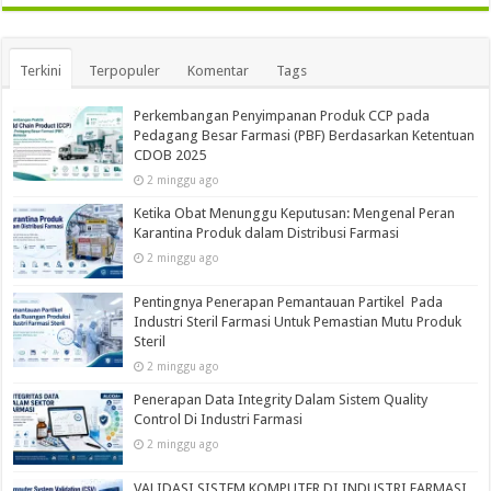
Terkini
Terpopuler
Komentar
Tags
Perkembangan Penyimpanan Produk CCP pada
Pedagang Besar Farmasi (PBF) Berdasarkan Ketentuan
CDOB 2025
2 minggu ago
Ketika Obat Menunggu Keputusan: Mengenal Peran
Karantina Produk dalam Distribusi Farmasi
2 minggu ago
Pentingnya Penerapan Pemantauan Partikel Pada
Industri Steril Farmasi Untuk Pemastian Mutu Produk
Steril
2 minggu ago
Penerapan Data Integrity Dalam Sistem Quality
Control Di Industri Farmasi
2 minggu ago
VALIDASI SISTEM KOMPUTER DI INDUSTRI FARMASI