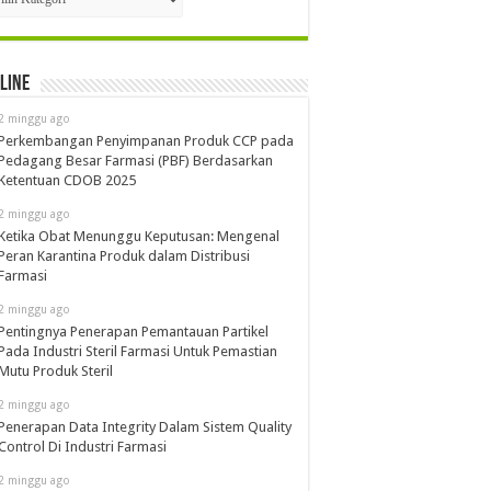
line
2 minggu ago
Perkembangan Penyimpanan Produk CCP pada
Pedagang Besar Farmasi (PBF) Berdasarkan
Ketentuan CDOB 2025
2 minggu ago
Ketika Obat Menunggu Keputusan: Mengenal
Peran Karantina Produk dalam Distribusi
Farmasi
2 minggu ago
Pentingnya Penerapan Pemantauan Partikel
Pada Industri Steril Farmasi Untuk Pemastian
Mutu Produk Steril
2 minggu ago
Penerapan Data Integrity Dalam Sistem Quality
Control Di Industri Farmasi
2 minggu ago