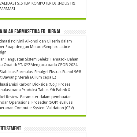
VALIDASI SISTEM KOMPUTER DI INDUSTRI
FARMASI
ajalah Farmasetika Ed. Jurnal
imasi Polivinil Alkohol dan Gliserin dalam
per Soap dengan MetodeSimplex Lattice
sign
ian Penguatan Sistem Seleksi Pemasok Bahan
ku Obat di PT. XYZMengacu pada CPOB 2024
 Stabilitas Formulasi Emulgel Ekstrak Etanol 96%
it Bawang Merah (Allium cepa L.)
luasi Emisi Karbon Dioksida (Co₂) Proses
nulasi pada Produksi Tablet Ydi Pabrik X
ikel Review: Parameter dalam pembuatan
ndar Operasional Prosedur (SOP) evaluasi
erapan Computer System Validation (CSV)
ertisement