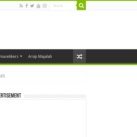
masetikers
Arsip Majalah
025
ertisement