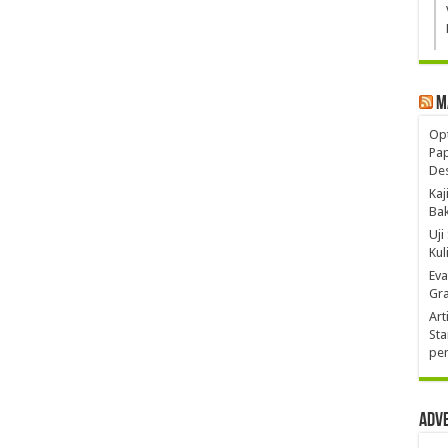
M
Opt
Pa
De
Kaj
Ba
Uji
Kul
Eva
Gra
Art
Sta
pen
Adv