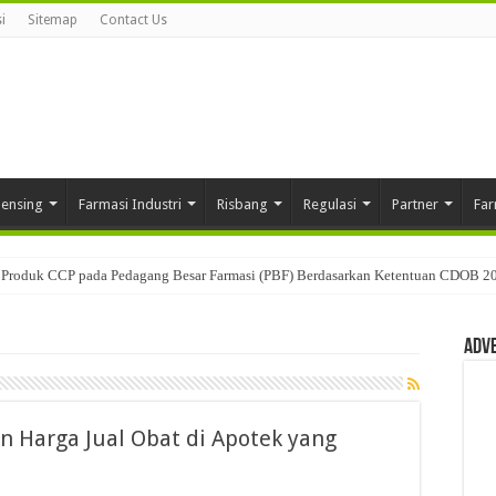
i
Sitemap
Contact Us
pensing
Farmasi Industri
Risbang
Regulasi
Partner
Far
Produk CCP pada Pedagang Besar Farmasi (PBF) Berdasarkan Ketentuan CDOB 2
Adv
 Harga Jual Obat di Apotek yang