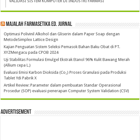
VALIDASI SISTEM KOMPUTER DI INDUSTRI FARMASI
Majalah Farmasetika Ed. Jurnal
Optimasi Polivinil Alkohol dan Gliserin dalam Paper Soap dengan
MetodeSimplex Lattice Design
Kajian Penguatan Sistem Seleksi Pemasok Bahan Baku Obat di PT.
XYZMengacu pada CPOB 2024
Uji Stabilitas Formulasi Emulgel Ekstrak Etanol 96% Kulit Bawang Merah
(Allium cepa L.)
Evaluasi Emisi Karbon Dioksida (Co₂) Proses Granulasi pada Produksi
Tablet Ydi Pabrik X
Artikel Review: Parameter dalam pembuatan Standar Operasional
Prosedur (SOP) evaluasi penerapan Computer System Validation (CSV)
Advertisement