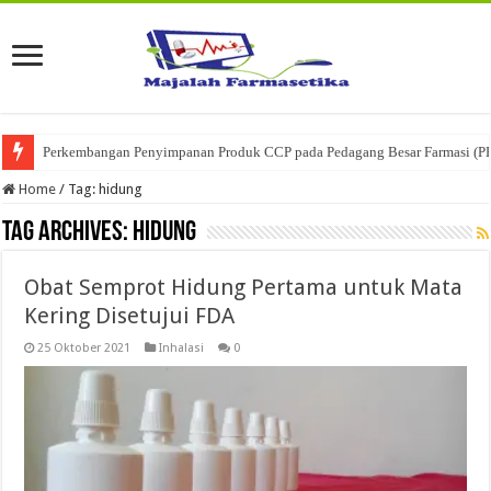
Perkembangan Penyimpanan Produk CCP pada Pedagang Besar Farmasi (P
Home
/
Tag:
hidung
Tag Archives:
hidung
Obat Semprot Hidung Pertama untuk Mata
Kering Disetujui FDA
25 Oktober 2021
Inhalasi
0