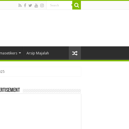
masetikers
Arsip Majalah
025
ertisement