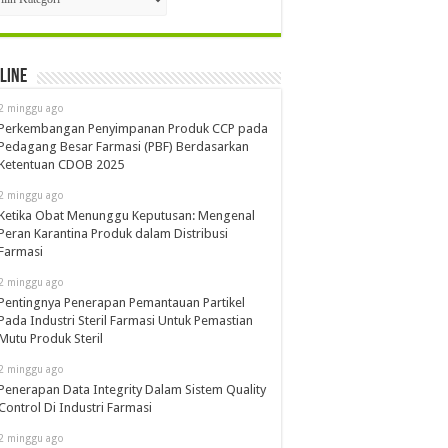
line
2 minggu ago
Perkembangan Penyimpanan Produk CCP pada
Pedagang Besar Farmasi (PBF) Berdasarkan
Ketentuan CDOB 2025
2 minggu ago
Ketika Obat Menunggu Keputusan: Mengenal
Peran Karantina Produk dalam Distribusi
Farmasi
2 minggu ago
Pentingnya Penerapan Pemantauan Partikel
Pada Industri Steril Farmasi Untuk Pemastian
Mutu Produk Steril
2 minggu ago
Penerapan Data Integrity Dalam Sistem Quality
Control Di Industri Farmasi
2 minggu ago