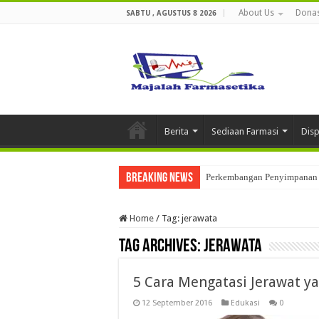
About Us
Donas
SABTU , AGUSTUS 8 2026
Berita
Sediaan Farmasi
Dis
Breaking News
Perkembangan Penyimpanan 
Home
/
Tag:
jerawata
Tag Archives:
jerawata
5 Cara Mengatasi Jerawat y
12 September 2016
Edukasi
0