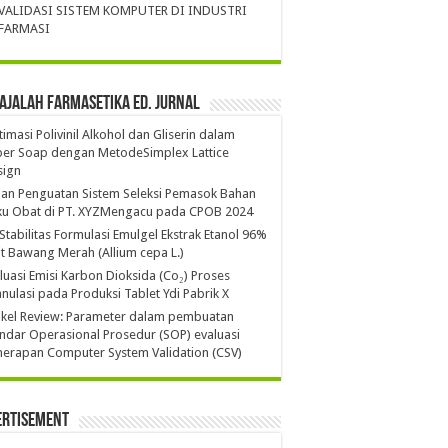
VALIDASI SISTEM KOMPUTER DI INDUSTRI
FARMASI
ajalah Farmasetika Ed. Jurnal
imasi Polivinil Alkohol dan Gliserin dalam
per Soap dengan MetodeSimplex Lattice
sign
ian Penguatan Sistem Seleksi Pemasok Bahan
ku Obat di PT. XYZMengacu pada CPOB 2024
 Stabilitas Formulasi Emulgel Ekstrak Etanol 96%
it Bawang Merah (Allium cepa L.)
luasi Emisi Karbon Dioksida (Co₂) Proses
nulasi pada Produksi Tablet Ydi Pabrik X
ikel Review: Parameter dalam pembuatan
ndar Operasional Prosedur (SOP) evaluasi
erapan Computer System Validation (CSV)
ertisement