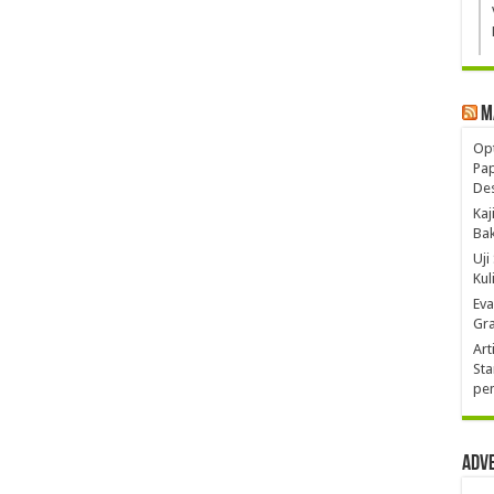
M
Opt
Pa
De
Kaj
Ba
Uji
Kul
Eva
Gra
Art
Sta
pen
Adv