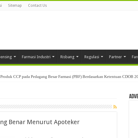
i
Sitemap
Contact Us
pensing
Farmasi Industri
Risbang
Regulasi
Partner
Far
Produk CCP pada Pedagang Besar Farmasi (PBF) Berdasarkan Ketentuan CDOB 2
Adv
ang Benar Menurut Apoteker