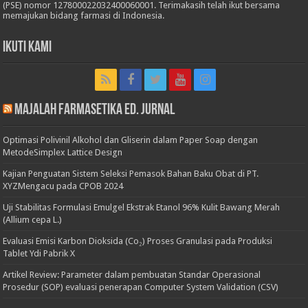
(PSE) nomor 127800022032400060001. Terimakasih telah ikut bersama
memajukan bidang farmasi di Indonesia.
Ikuti Kami
Majalah Farmasetika Ed. Jurnal
Optimasi Polivinil Alkohol dan Gliserin dalam Paper Soap dengan
MetodeSimplex Lattice Design
Kajian Penguatan Sistem Seleksi Pemasok Bahan Baku Obat di PT.
XYZMengacu pada CPOB 2024
Uji Stabilitas Formulasi Emulgel Ekstrak Etanol 96% Kulit Bawang Merah
(Allium cepa L.)
Evaluasi Emisi Karbon Dioksida (Co₂) Proses Granulasi pada Produksi
Tablet Ydi Pabrik X
Artikel Review: Parameter dalam pembuatan Standar Operasional
Prosedur (SOP) evaluasi penerapan Computer System Validation (CSV)