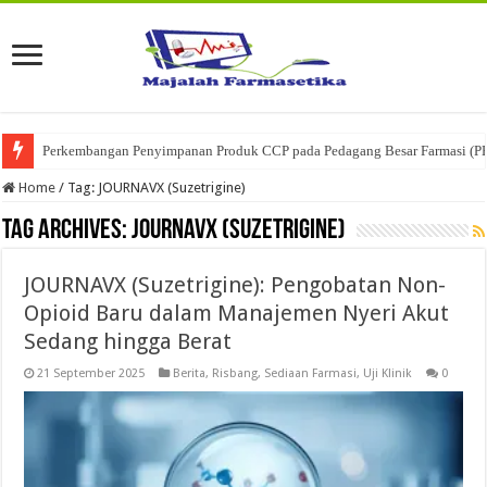
Perkembangan Penyimpanan Produk CCP pada Pedagang Besar Farmasi (P
Home
/
Tag:
JOURNAVX (Suzetrigine)
Tag Archives:
JOURNAVX (Suzetrigine)
JOURNAVX (Suzetrigine): Pengobatan Non-
Opioid Baru dalam Manajemen Nyeri Akut
Sedang hingga Berat
21 September 2025
Berita
,
Risbang
,
Sediaan Farmasi
,
Uji Klinik
0