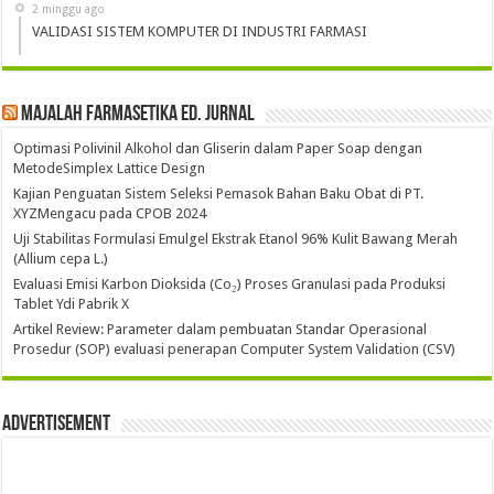
2 minggu ago
VALIDASI SISTEM KOMPUTER DI INDUSTRI FARMASI
Majalah Farmasetika Ed. Jurnal
Optimasi Polivinil Alkohol dan Gliserin dalam Paper Soap dengan
MetodeSimplex Lattice Design
Kajian Penguatan Sistem Seleksi Pemasok Bahan Baku Obat di PT.
XYZMengacu pada CPOB 2024
Uji Stabilitas Formulasi Emulgel Ekstrak Etanol 96% Kulit Bawang Merah
(Allium cepa L.)
Evaluasi Emisi Karbon Dioksida (Co₂) Proses Granulasi pada Produksi
Tablet Ydi Pabrik X
Artikel Review: Parameter dalam pembuatan Standar Operasional
Prosedur (SOP) evaluasi penerapan Computer System Validation (CSV)
Advertisement