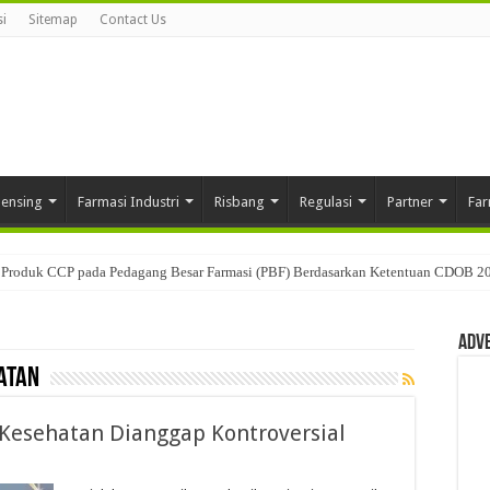
i
Sitemap
Contact Us
pensing
Farmasi Industri
Risbang
Regulasi
Partner
Far
Produk CCP pada Pedagang Besar Farmasi (PBF) Berdasarkan Ketentuan CDOB 2
Adv
atan
 Kesehatan Dianggap Kontroversial