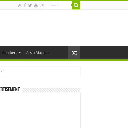
masetikers
Arsip Majalah
025
ertisement