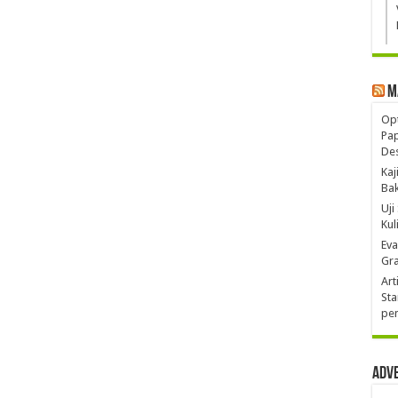
M
Opt
Pa
De
Kaj
Ba
Uji
Kul
Eva
Gra
Art
Sta
pen
Adv