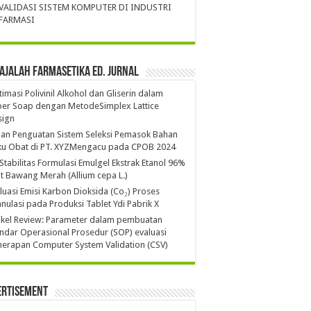
VALIDASI SISTEM KOMPUTER DI INDUSTRI
FARMASI
ajalah Farmasetika Ed. Jurnal
imasi Polivinil Alkohol dan Gliserin dalam
per Soap dengan MetodeSimplex Lattice
sign
ian Penguatan Sistem Seleksi Pemasok Bahan
ku Obat di PT. XYZMengacu pada CPOB 2024
 Stabilitas Formulasi Emulgel Ekstrak Etanol 96%
it Bawang Merah (Allium cepa L.)
luasi Emisi Karbon Dioksida (Co₂) Proses
nulasi pada Produksi Tablet Ydi Pabrik X
ikel Review: Parameter dalam pembuatan
ndar Operasional Prosedur (SOP) evaluasi
erapan Computer System Validation (CSV)
ertisement