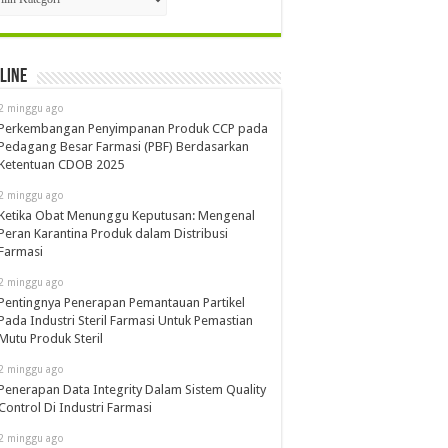
line
2 minggu ago
Perkembangan Penyimpanan Produk CCP pada
Pedagang Besar Farmasi (PBF) Berdasarkan
Ketentuan CDOB 2025
2 minggu ago
Ketika Obat Menunggu Keputusan: Mengenal
Peran Karantina Produk dalam Distribusi
Farmasi
2 minggu ago
Pentingnya Penerapan Pemantauan Partikel
Pada Industri Steril Farmasi Untuk Pemastian
Mutu Produk Steril
2 minggu ago
Penerapan Data Integrity Dalam Sistem Quality
Control Di Industri Farmasi
2 minggu ago