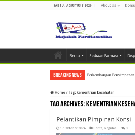
About Us
Donas
SABTU , AGUSTUS 8 2026
Berita
Sediaan Farmasi
Dis
Breaking News
Perkembangan Penyimpanan 
Home
/
Tag:
kementrian kesehatan
Tag Archives:
kementrian keseh
Pelantikan Pimpinan Konsil
17 Oktober 2024
Berita
,
Regulasi
0