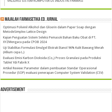
VALIDASI SISTEM KOMPUTER DI INDUSTRI FARMASI
Majalah Farmasetika Ed. Jurnal
Optimasi Polivinil Alkohol dan Gliserin dalam Paper Soap dengan
MetodeSimplex Lattice Design
Kajian Penguatan Sistem Seleksi Pemasok Bahan Baku Obat di PT.
XYZMengacu pada CPOB 2024
Uji Stabilitas Formulasi Emulgel Ekstrak Etanol 96% Kulit Bawang Merah
(Allium cepa L.)
Evaluasi Emisi Karbon Dioksida (Co₂) Proses Granulasi pada Produksi
Tablet Ydi Pabrik X
Artikel Review: Parameter dalam pembuatan Standar Operasional
Prosedur (SOP) evaluasi penerapan Computer System Validation (CSV)
Advertisement