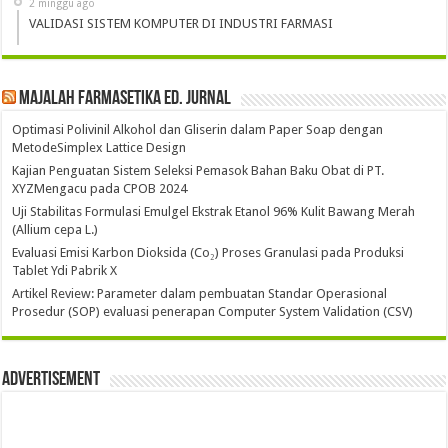
2 minggu ago
VALIDASI SISTEM KOMPUTER DI INDUSTRI FARMASI
Majalah Farmasetika Ed. Jurnal
Optimasi Polivinil Alkohol dan Gliserin dalam Paper Soap dengan
MetodeSimplex Lattice Design
Kajian Penguatan Sistem Seleksi Pemasok Bahan Baku Obat di PT.
XYZMengacu pada CPOB 2024
Uji Stabilitas Formulasi Emulgel Ekstrak Etanol 96% Kulit Bawang Merah
(Allium cepa L.)
Evaluasi Emisi Karbon Dioksida (Co₂) Proses Granulasi pada Produksi
Tablet Ydi Pabrik X
Artikel Review: Parameter dalam pembuatan Standar Operasional
Prosedur (SOP) evaluasi penerapan Computer System Validation (CSV)
Advertisement