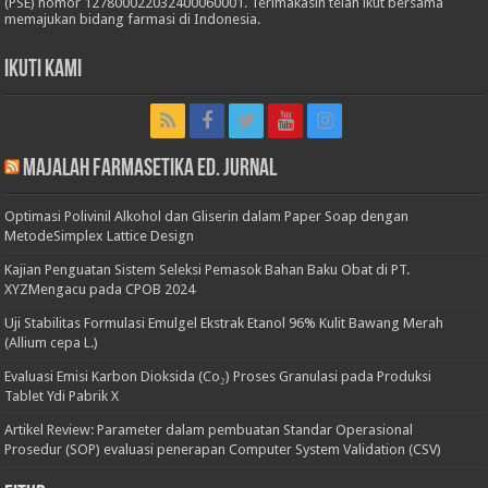
(PSE) nomor 127800022032400060001. Terimakasih telah ikut bersama
memajukan bidang farmasi di Indonesia.
Ikuti Kami
Majalah Farmasetika Ed. Jurnal
Optimasi Polivinil Alkohol dan Gliserin dalam Paper Soap dengan
MetodeSimplex Lattice Design
Kajian Penguatan Sistem Seleksi Pemasok Bahan Baku Obat di PT.
XYZMengacu pada CPOB 2024
Uji Stabilitas Formulasi Emulgel Ekstrak Etanol 96% Kulit Bawang Merah
(Allium cepa L.)
Evaluasi Emisi Karbon Dioksida (Co₂) Proses Granulasi pada Produksi
Tablet Ydi Pabrik X
Artikel Review: Parameter dalam pembuatan Standar Operasional
Prosedur (SOP) evaluasi penerapan Computer System Validation (CSV)