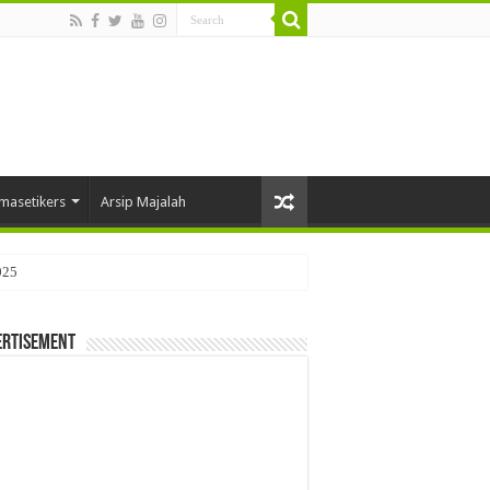
masetikers
Arsip Majalah
025
ertisement