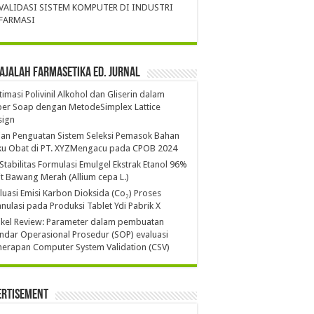
VALIDASI SISTEM KOMPUTER DI INDUSTRI
FARMASI
ajalah Farmasetika Ed. Jurnal
imasi Polivinil Alkohol dan Gliserin dalam
per Soap dengan MetodeSimplex Lattice
sign
ian Penguatan Sistem Seleksi Pemasok Bahan
ku Obat di PT. XYZMengacu pada CPOB 2024
 Stabilitas Formulasi Emulgel Ekstrak Etanol 96%
it Bawang Merah (Allium cepa L.)
luasi Emisi Karbon Dioksida (Co₂) Proses
nulasi pada Produksi Tablet Ydi Pabrik X
ikel Review: Parameter dalam pembuatan
ndar Operasional Prosedur (SOP) evaluasi
erapan Computer System Validation (CSV)
ertisement