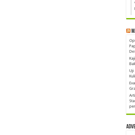
M
Opt
Pa
De
Kaj
Ba
Uji
Kul
Eva
Gra
Art
Sta
pen
Adv