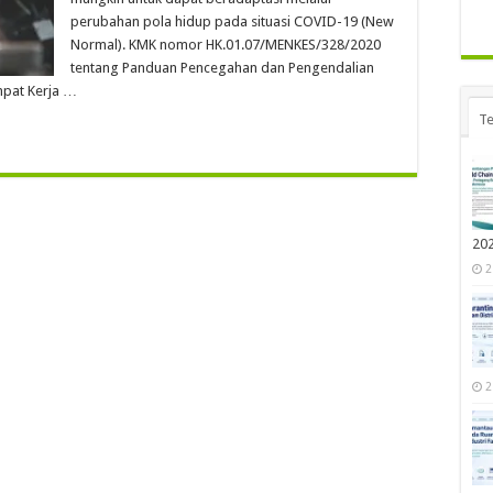
perubahan pola hidup pada situasi COVID-19 (New
Normal). KMK nomor HK.01.07/MENKES/328/2020
tentang Panduan Pencegahan dan Pengendalian
mpat Kerja …
Te
20
2
2