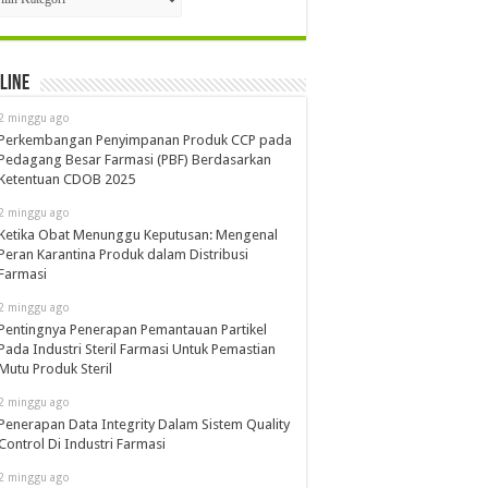
line
2 minggu ago
Perkembangan Penyimpanan Produk CCP pada
Pedagang Besar Farmasi (PBF) Berdasarkan
Ketentuan CDOB 2025
2 minggu ago
Ketika Obat Menunggu Keputusan: Mengenal
Peran Karantina Produk dalam Distribusi
Farmasi
2 minggu ago
Pentingnya Penerapan Pemantauan Partikel
Pada Industri Steril Farmasi Untuk Pemastian
Mutu Produk Steril
2 minggu ago
Penerapan Data Integrity Dalam Sistem Quality
Control Di Industri Farmasi
2 minggu ago