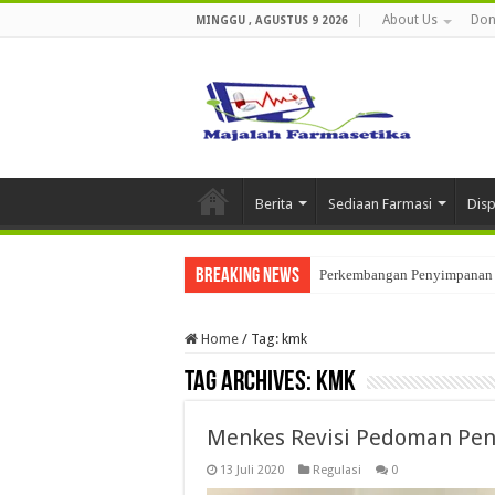
About Us
Don
MINGGU , AGUSTUS 9 2026
Berita
Sediaan Farmasi
Dis
Breaking News
Perkembangan Penyimpanan 
Home
/
Tag:
kmk
Tag Archives:
kmk
Menkes Revisi Pedoman Pen
13 Juli 2020
Regulasi
0