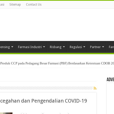
asi
Sitemap
Contact Us
pensing
Farmasi Industri
Risbang
Regulasi
Partner
Far
Produk CCP pada Pedagang Besar Farmasi (PBF) Berdasarkan Ketentuan CDOB 2
Adv
cegahan dan Pengendalian COVID-19