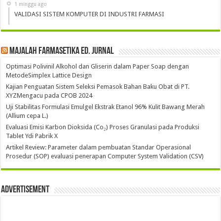
1 minggu ago
VALIDASI SISTEM KOMPUTER DI INDUSTRI FARMASI
Majalah Farmasetika Ed. Jurnal
Optimasi Polivinil Alkohol dan Gliserin dalam Paper Soap dengan
MetodeSimplex Lattice Design
Kajian Penguatan Sistem Seleksi Pemasok Bahan Baku Obat di PT.
XYZMengacu pada CPOB 2024
Uji Stabilitas Formulasi Emulgel Ekstrak Etanol 96% Kulit Bawang Merah
(Allium cepa L.)
Evaluasi Emisi Karbon Dioksida (Co₂) Proses Granulasi pada Produksi
Tablet Ydi Pabrik X
Artikel Review: Parameter dalam pembuatan Standar Operasional
Prosedur (SOP) evaluasi penerapan Computer System Validation (CSV)
Advertisement