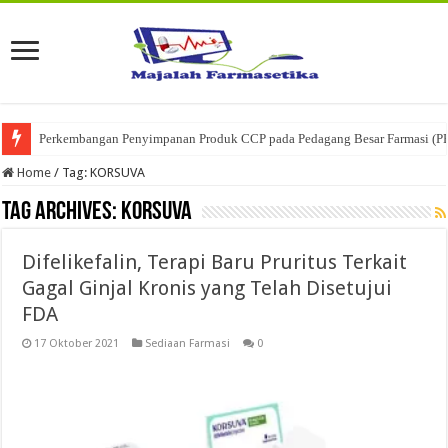
Perkembangan Penyimpanan Produk CCP pada Pedagang Besar Farmasi (P
Home
/
Tag:
KORSUVA
Tag Archives:
KORSUVA
Difelikefalin, Terapi Baru Pruritus Terkait
Gagal Ginjal Kronis yang Telah Disetujui
FDA
17 Oktober 2021
Sediaan Farmasi
0