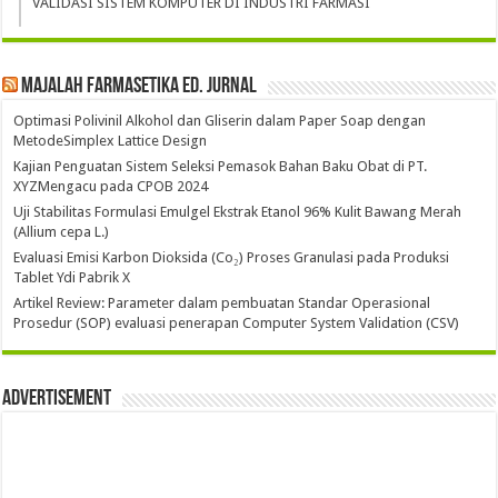
VALIDASI SISTEM KOMPUTER DI INDUSTRI FARMASI
Majalah Farmasetika Ed. Jurnal
Optimasi Polivinil Alkohol dan Gliserin dalam Paper Soap dengan
MetodeSimplex Lattice Design
Kajian Penguatan Sistem Seleksi Pemasok Bahan Baku Obat di PT.
XYZMengacu pada CPOB 2024
Uji Stabilitas Formulasi Emulgel Ekstrak Etanol 96% Kulit Bawang Merah
(Allium cepa L.)
Evaluasi Emisi Karbon Dioksida (Co₂) Proses Granulasi pada Produksi
Tablet Ydi Pabrik X
Artikel Review: Parameter dalam pembuatan Standar Operasional
Prosedur (SOP) evaluasi penerapan Computer System Validation (CSV)
Advertisement