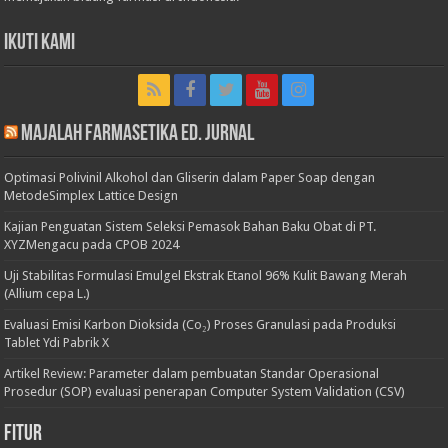
Ikuti Kami
Majalah Farmasetika Ed. Jurnal
Optimasi Polivinil Alkohol dan Gliserin dalam Paper Soap dengan
MetodeSimplex Lattice Design
Kajian Penguatan Sistem Seleksi Pemasok Bahan Baku Obat di PT.
XYZMengacu pada CPOB 2024
Uji Stabilitas Formulasi Emulgel Ekstrak Etanol 96% Kulit Bawang Merah
(Allium cepa L.)
Evaluasi Emisi Karbon Dioksida (Co₂) Proses Granulasi pada Produksi
Tablet Ydi Pabrik X
Artikel Review: Parameter dalam pembuatan Standar Operasional
Prosedur (SOP) evaluasi penerapan Computer System Validation (CSV)
Fitur