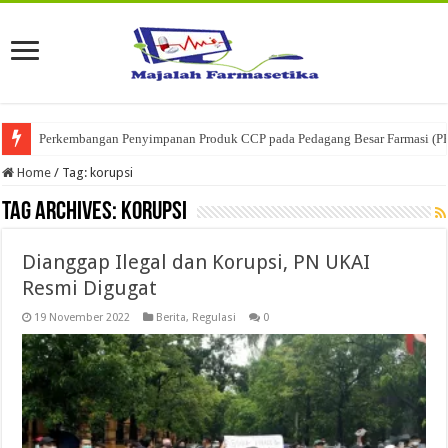
Perkembangan Penyimpanan Produk CCP pada Pedagang Besar Farmasi (P
Home
/
Tag:
korupsi
Tag Archives:
korupsi
Dianggap Ilegal dan Korupsi, PN UKAI
Resmi Digugat
19 November 2022
Berita
,
Regulasi
0