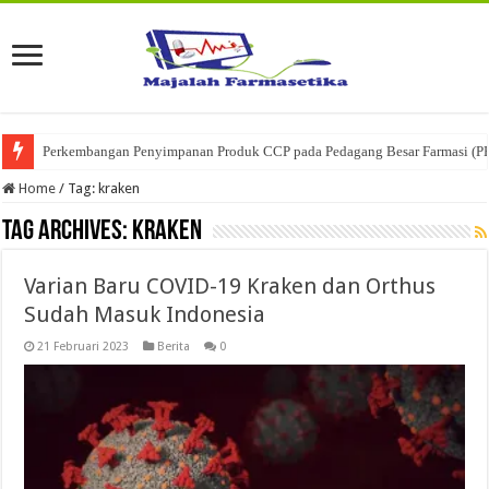
Perkembangan Penyimpanan Produk CCP pada Pedagang Besar Farmasi (P
Ketika Obat Menunggu Keputusan: Mengenal Peran Karantina Produk dalam
Home
/
Tag:
kraken
Tag Archives:
kraken
Varian Baru COVID-19 Kraken dan Orthus
Sudah Masuk Indonesia
21 Februari 2023
Berita
0