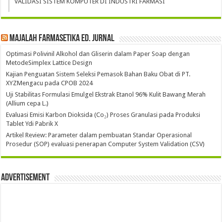
VALIDASI SISTEM KOMPUTER DI INDUSTRI FARMASI
Majalah Farmasetika Ed. Jurnal
Optimasi Polivinil Alkohol dan Gliserin dalam Paper Soap dengan
MetodeSimplex Lattice Design
Kajian Penguatan Sistem Seleksi Pemasok Bahan Baku Obat di PT.
XYZMengacu pada CPOB 2024
Uji Stabilitas Formulasi Emulgel Ekstrak Etanol 96% Kulit Bawang Merah
(Allium cepa L.)
Evaluasi Emisi Karbon Dioksida (Co₂) Proses Granulasi pada Produksi
Tablet Ydi Pabrik X
Artikel Review: Parameter dalam pembuatan Standar Operasional
Prosedur (SOP) evaluasi penerapan Computer System Validation (CSV)
Advertisement