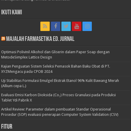
Ikuti Kami
Majalah Farmasetika Ed. Jurnal
Optimasi Polivinil Alkohol dan Gliserin dalam Paper Soap dengan
MetodeSimplex Lattice Design
Kajian Penguatan Sistem Seleksi Pemasok Bahan Baku Obat di PT.
XYZMengacu pada CPOB 2024
Uji Stabilitas Formulasi Emulgel Ekstrak Etanol 96% Kulit Bawang Merah
(Allium cepa L.)
Evaluasi Emisi Karbon Dioksida (Co₂) Proses Granulasi pada Produksi
Tablet Ydi Pabrik X
Artikel Review: Parameter dalam pembuatan Standar Operasional
Prosedur (SOP) evaluasi penerapan Computer System Validation (CSV)
Fitur