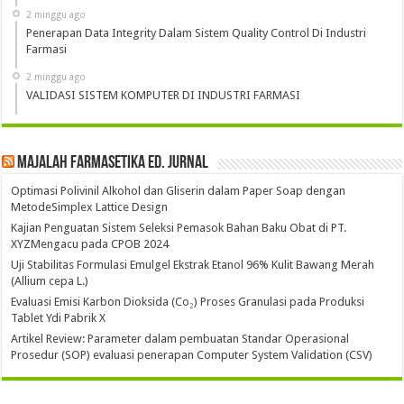
2 minggu ago
Penerapan Data Integrity Dalam Sistem Quality Control Di Industri
Farmasi
2 minggu ago
VALIDASI SISTEM KOMPUTER DI INDUSTRI FARMASI
Majalah Farmasetika Ed. Jurnal
Optimasi Polivinil Alkohol dan Gliserin dalam Paper Soap dengan
MetodeSimplex Lattice Design
Kajian Penguatan Sistem Seleksi Pemasok Bahan Baku Obat di PT.
XYZMengacu pada CPOB 2024
Uji Stabilitas Formulasi Emulgel Ekstrak Etanol 96% Kulit Bawang Merah
(Allium cepa L.)
Evaluasi Emisi Karbon Dioksida (Co₂) Proses Granulasi pada Produksi
Tablet Ydi Pabrik X
Artikel Review: Parameter dalam pembuatan Standar Operasional
Prosedur (SOP) evaluasi penerapan Computer System Validation (CSV)