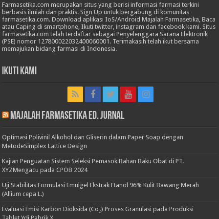
Farmasetika.com merupakan situs yang berisi informasi farmasi terkini
berbasis ilmiah dan praktis. Sign Up untuk bergabung di komunitas
farmasetika.com. Download aplikasi IoS/Android Majalah Farmasetika, Baca
atau Caping di smartphone, Ikuti twitter, instagram dan facebook kami. Situs
farmasetika.com telah terdaftar sebagai Penyelenggara Sarana Elektronik
(PSE) nomor 127800022032400060001. Terimakasih telah ikut bersama
memajukan bidang farmasi di Indonesia.
Ikuti Kami
Majalah Farmasetika Ed. Jurnal
Optimasi Polivinil Alkohol dan Gliserin dalam Paper Soap dengan
MetodeSimplex Lattice Design
Kajian Penguatan Sistem Seleksi Pemasok Bahan Baku Obat di PT.
XYZMengacu pada CPOB 2024
Uji Stabilitas Formulasi Emulgel Ekstrak Etanol 96% Kulit Bawang Merah
(Allium cepa L.)
Evaluasi Emisi Karbon Dioksida (Co₂) Proses Granulasi pada Produksi
Tablet Ydi Pabrik X