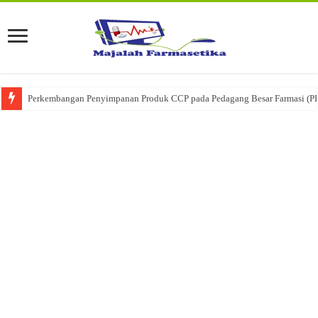
Perkembangan Penyimpanan Produk CCP pada Pedagang Besar Farmasi (P