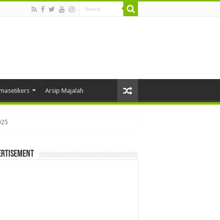
masetikers
Arsip Majalah
025
ertisement