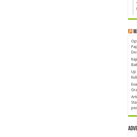
M
Opt
Pa
De
Kaj
Ba
Uji
Kul
Eva
Gra
Art
Sta
pen
Adv