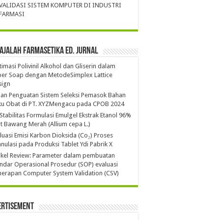
VALIDASI SISTEM KOMPUTER DI INDUSTRI
FARMASI
ajalah Farmasetika Ed. Jurnal
imasi Polivinil Alkohol dan Gliserin dalam
per Soap dengan MetodeSimplex Lattice
sign
ian Penguatan Sistem Seleksi Pemasok Bahan
ku Obat di PT. XYZMengacu pada CPOB 2024
 Stabilitas Formulasi Emulgel Ekstrak Etanol 96%
it Bawang Merah (Allium cepa L.)
luasi Emisi Karbon Dioksida (Co₂) Proses
nulasi pada Produksi Tablet Ydi Pabrik X
ikel Review: Parameter dalam pembuatan
ndar Operasional Prosedur (SOP) evaluasi
erapan Computer System Validation (CSV)
ertisement