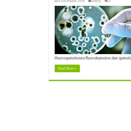
4 Desember 2018
Berita
0
Fluoroquinolones/fluorokuinolon dan quinol
Read More »