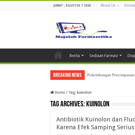
About Us
Donas
JUMAT , AGUSTUS 7 2026
Berita
Sediaan Farmasi
Dis
Breaking News
Perkembangan Penyimpanan 
Home
/
Tag:
kuinolon
Tag Archives:
kuinolon
Antibiotik Kuinolon dan Flu
Karena Efek Samping Serius