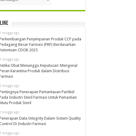
line
2 minggu ago
Perkembangan Penyimpanan Produk CCP pada
Pedagang Besar Farmasi (PBF) Berdasarkan
Ketentuan CDOB 2025
2 minggu ago
Ketika Obat Menunggu Keputusan: Mengenal
Peran Karantina Produk dalam Distribusi
Farmasi
2 minggu ago
Pentingnya Penerapan Pemantauan Partikel
Pada Industri Steril Farmasi Untuk Pemastian
Mutu Produk Steril
2 minggu ago
Penerapan Data Integrity Dalam Sistem Quality
Control Di Industri Farmasi
2 minggu ago