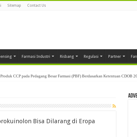
i
Sitemap
Contact Us
pensing
Farmasi Industri
Risbang
Regulasi
Partner
Far
Produk CCP pada Pedagang Besar Farmasi (PBF) Berdasarkan Ketentuan CDOB 2
Adv
orokuinolon Bisa Dilarang di Eropa