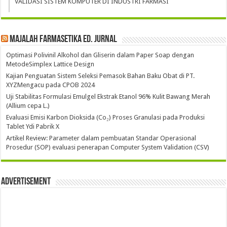
VALIDASI SISTEM KOMPUTER DI INDUSTRI FARMASI
Majalah Farmasetika Ed. Jurnal
Optimasi Polivinil Alkohol dan Gliserin dalam Paper Soap dengan
MetodeSimplex Lattice Design
Kajian Penguatan Sistem Seleksi Pemasok Bahan Baku Obat di PT.
XYZMengacu pada CPOB 2024
Uji Stabilitas Formulasi Emulgel Ekstrak Etanol 96% Kulit Bawang Merah
(Allium cepa L.)
Evaluasi Emisi Karbon Dioksida (Co₂) Proses Granulasi pada Produksi
Tablet Ydi Pabrik X
Artikel Review: Parameter dalam pembuatan Standar Operasional
Prosedur (SOP) evaluasi penerapan Computer System Validation (CSV)
Advertisement