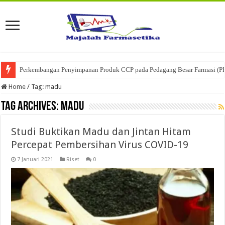
Perkembangan Penyimpanan Produk CCP pada Pedagang Besar Farmasi (P
Ketika Obat Menunggu Keputusan: Mengenal Peran Karantina Produk dalam
Home
/
Tag:
madu
Tag Archives:
madu
Studi Buktikan Madu dan Jintan Hitam
Percepat Pembersihan Virus COVID-19
7 Januari 2021
Riset
0